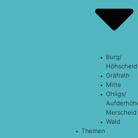
Burg/​
Höhscheid
Grä­f­rath
Mit­te
Ohligs/​
Aufderhöhe
Merscheid
Wald
The­men