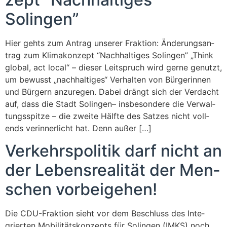
Solingen”
Hier gehts zum Antrag unse­rer Frak­ti­on: Ände­rungs­an­
trag zum Kli­ma­kon­zept “Nach­hal­ti­ges Solin­gen” „Think
glo­bal, act local“ – die­ser Leit­spruch wird ger­ne genutzt,
um bewusst „nach­hal­ti­ges“ Ver­hal­ten von Bür­ge­rin­nen
und Bür­gern anzu­re­gen. Dabei drängt sich der Ver­dacht
auf, dass die Stadt Solin­gen– ins­be­son­de­re die Ver­wal­
tungs­spit­ze – die zwei­te Hälf­te des Sat­zes nicht voll­
ends ver­in­ner­licht hat. Denn außer […]
Ver­kehrs­po­li­tik darf nicht an
der Lebens­rea­li­tät der Men­
schen vorbeigehen!
Die CDU-Frak­­ti­on sieht vor dem Beschluss des Inte­
grier­ten Mobi­li­täts­kon­zepts für Solin­gen (IMKS) noch