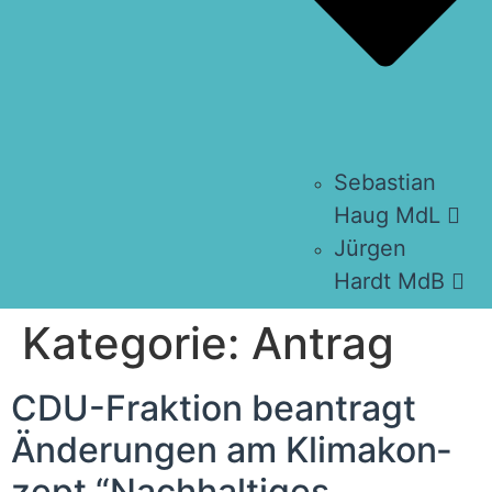
Sebas­ti­an
Haug MdL
Jür­gen
Hardt MdB
Kategorie:
Antrag
CDU-Frak­ti­on bean­tragt
Ände­run­gen am Kli­ma­kon­
zept “Nach­hal­ti­ges