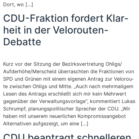
Dort, wo […]
CDU-Frak­ti­on for­dert Klar­
heit in der Velorouten-
Debatte
Kurz vor der Sit­zung der Bezirks­vertretung Ohligs/​​
Aufderhöhe/​​Merscheid über­rasch­ten die Frak­tio­nen von
SPD und Grü­nen mit einem eige­nen Antrag zur Velo­rou­
te zwi­schen Ohligs und Mit­te. „Auch nach mehr­ma­li­gem
Lesen des Antrags erschließt sich mir kein Mehr­wert
gegen­über der Ver­wal­tungs­vor­la­ge“, kom­men­tiert Lukas
Schrumpf, pla­nungs­po­li­ti­scher Spre­cher der CDU. „Wir
haben mit unse­rem neu­er­li­chen Kom­pro­miss­an­ge­bot
Alter­na­ti­ven auf­ge­zeigt, um eine […]
CDU bean­tragt schnel­le­ren