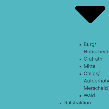
Burg/​
Höhscheid
Grä­f­rath
Mit­te
Ohligs/​
Aufderhöhe
Merscheid
Wald
Ratsfraktion