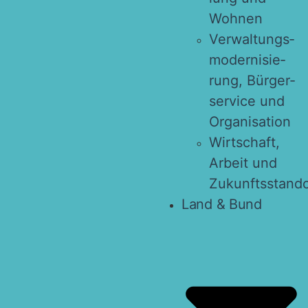
Wohnen
Ver­wal­tungs­
mo­der­ni­sie­
rung, Bür­ger­
ser­vice und
Organisation
Wirt­schaft,
Arbeit und
Zukunftsstando
Land & Bund