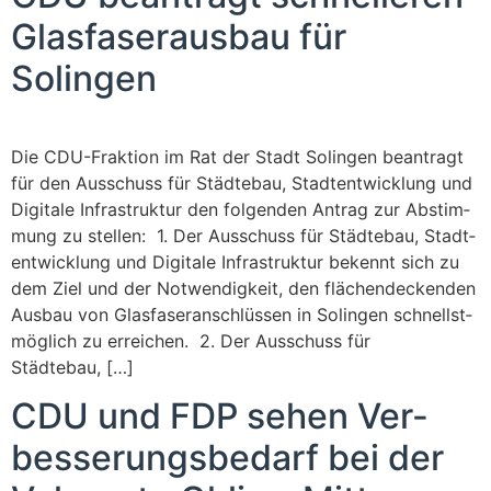
Glas­fa­ser­aus­bau für
Solingen
Die CDU-Frak­­ti­on im Rat der Stadt Solin­gen bean­tragt
für den Aus­schuss für Städ­te­bau, Stadt­ent­wick­lung und
Digi­ta­le Infra­struk­tur den fol­gen­den Antrag zur Abstim­
mung zu stel­len: 1. Der Aus­schuss für Städ­te­bau, Stadt­
ent­wick­lung und Digi­ta­le Infra­struk­tur bekennt sich zu
dem Ziel und der Not­wen­dig­keit, den flä­chen­de­cken­den
Aus­bau von Glas­fa­ser­an­schlüs­sen in Solin­gen schnellst­
mög­lich zu errei­chen. 2. Der Aus­schuss für
Städtebau, […]
CDU und FDP sehen Ver­
bes­se­rungs­be­darf bei der