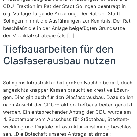
CDU-Frak­­ti­on im Rat der Stadt Solin­gen bean­tragt in
o.g. Vor­la­ge fol­gen­de Ände­rung: Der Rat der Stadt
Solin­gen nimmt die Ausführungen zur Kennt­nis. Der Rat
beschließt die in der Anla­ge beigefügten Grund­sät­ze
der Mobi­li­täts­stra­te­gie (als […]
Tief­bau­ar­bei­ten für den
Glas­fa­ser­aus­bau nutzen
Solin­gens Infra­struk­tur hat gro­ßen Nach­hol­be­darf, doch
ange­sichts knap­per Kas­sen braucht es krea­ti­ve Lösun­
gen. Dies gilt auch für den Glas­fa­ser­aus­bau. Dazu sol­len
nach Ansicht der CDU-Frak­­ti­on Tief­bau­ar­bei­ten genutzt
wer­den. Ein ent­spre­chen­der Antrag der CDU wur­de am
4. Sep­tem­ber vom Aus­schuss für Städ­te­bau, Stadt­ent­
wick­lung und Digi­ta­le Infra­struk­tur ein­stim­mig beschlos­
sen. „Die Bot­schaft unse­res Antrags ist sim­pel: