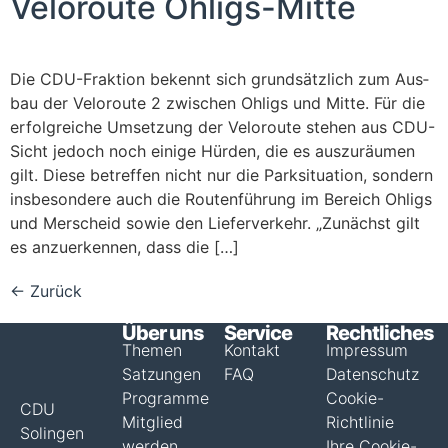
Velo­rou­te Ohligs-Mitte
Die CDU-Frak­­ti­on bekennt sich grund­sätz­lich zum Aus­
bau der Velo­rou­te 2 zwi­schen Ohligs und Mit­te. Für die
erfolg­rei­che Umset­zung der Velo­rou­te ste­hen aus CDU-
Sicht jedoch noch eini­ge Hür­den, die es aus­zu­räu­men
gilt. Die­se betref­fen nicht nur die Park­si­tua­ti­on, son­dern
ins­be­son­de­re auch die Rou­ten­füh­rung im Bereich Ohligs
und Mer­scheid sowie den Lie­fer­ver­kehr. „Zunächst gilt
es anzu­er­ken­nen, dass die […]
←
Zurück
Über uns
Service
Rechtliches
Themen
Kontakt
Impressum
Satzungen
FAQ
Datenschutz
Programme
Cookie-
CDU
Mitglied
Richtlinie
Solingen
werden
Ihre Cookie-