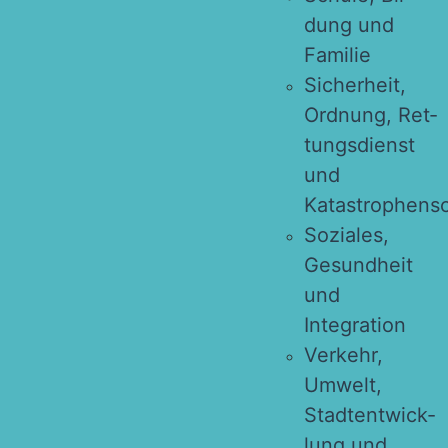
dung und
Familie
Sicher­heit,
Ord­nung, Ret­
tungs­dienst
und
Katastrophens
Sozia­les,
Gesund­heit
und
Integration
Ver­kehr,
Umwelt,
Stadt­ent­wick­
lung und