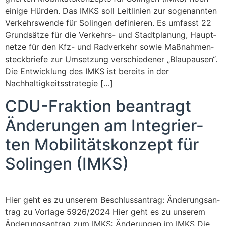
eini­ge Hür­den. Das IMKS soll Leit­li­ni­en zur soge­nann­ten
Ver­kehrs­wen­de für Solin­gen defi­nie­ren. Es umfasst 22
Grund­sät­ze für die Ver­­kehrs- und Stadt­pla­nung, Haupt­
net­ze für den Kfz- und Rad­ver­kehr sowie Maß­nah­men­
steck­brie­fe zur Umset­zung ver­schie­de­ner „Blau­pau­sen“.
Die Ent­wick­lung des IMKS ist bereits in der
Nachhaltigkeitsstrategie […]
CDU-Frak­ti­on bean­tragt
Ände­run­gen am Inte­grier­
ten Mobi­li­täts­kon­zept für
Solin­gen (IMKS)
Hier geht es zu unse­rem Beschluss­an­trag: Ände­rungs­an­
trag zu Vor­la­ge 5926/2024 Hier geht es zu unse­rem
Ände­rungs­an­trag zum IMKS: Ände­run­gen im IMKS Die