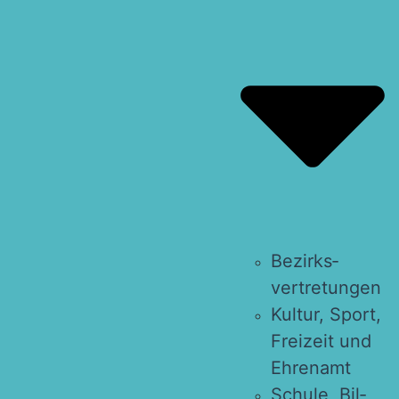
Bezirks­
vertretungen
Kul­tur, Sport,
Frei­zeit und
Ehrenamt
Schu­le, Bil­