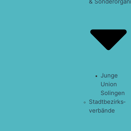
& Sonderorgan
Jun­ge
Uni­on
Solingen
Stadt­be­zirks­
ver­bän­de