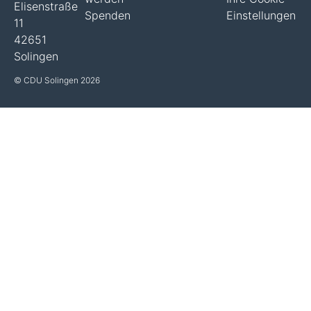
Elisenstraße
Spenden
Einstellungen
11
42651
Solingen
© CDU Solingen 2026