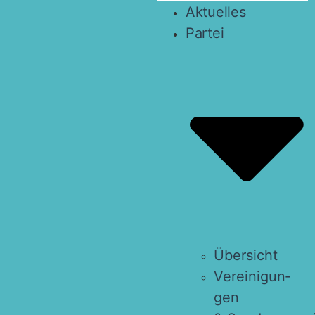
Aktu­el­les
Par­tei
Über­sicht
Ver­ei­ni­gun­
gen