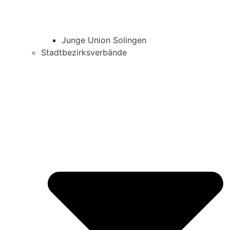
Jun­ge Uni­on Solingen
Stadt­be­zirks­ver­bän­de