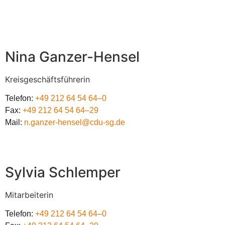
Nina Gan­zer-Hen­sel
Kreis­ge­schäfts­füh­re­rin
Tele­fon:
+49 212 64 54 64–0
Fax:
+49 212 64 54 64–29
Mail:
n.ganzer-hensel@cdu-sg.de
Syl­via Schlemper
Mit­ar­bei­te­rin
Tele­fon:
+49 212 64 54 64–0