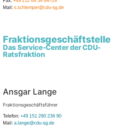
Fax:
+49 212 64 54 64–29
Mail:
s.schlemper@cdu-sg.de
Frak­ti­ons­ge­schäfts­tel­le
Das Ser­vice-Cen­ter der CDU-
Ratsfraktion
Ans­gar Lange
Frak­ti­ons­ge­schäfts­füh­rer
Tele­fon:
+49 151 290 236 90
Mail:
a.lange@cdu-sg.de