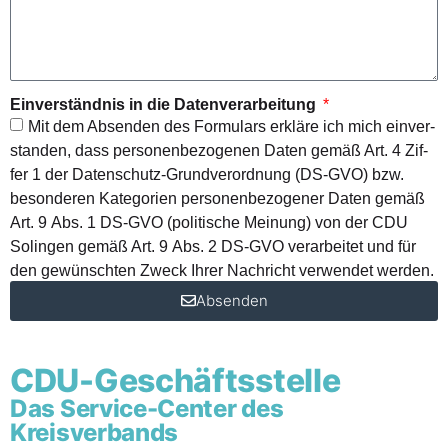
Ein­ver­ständ­nis in die Datenverarbeitung
Mit dem Absen­den des For­mu­lars erklä­re ich mich ein­ver­
stan­den, dass per­so­nen­be­zo­ge­nen Daten gemäß Art. 4 Zif­
fer 1 der Daten­schutz-Grund­ver­ord­nung (DS-GVO) bzw.
beson­de­ren Kate­go­rien per­so­nen­be­zo­ge­ner Daten gemäß
Art. 9 Abs. 1 DS-GVO (poli­ti­sche Mei­nung) von der CDU
Solin­gen gemäß Art. 9 Abs. 2 DS-GVO ver­ar­bei­tet und für
den gewünsch­ten Zweck Ihrer Nach­richt ver­wen­det werden.
Absenden
CDU-Geschäfts­stel­le
Das Ser­vice-Cen­ter des
Kreisverbands