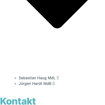
Sebas­ti­an Haug MdL
Jür­gen Hardt MdB
Kon­takt