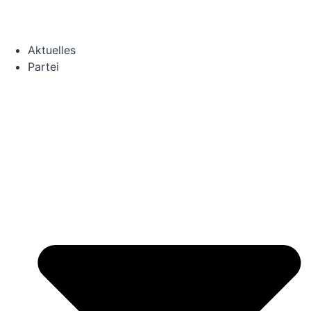
Aktu­el­les
Par­tei