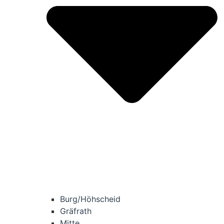
Burg/​Höhscheid
Grä­f­rath
Mit­te