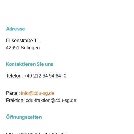
Adres­se
Eli­sen­stra­ße 11
42651 Solin­gen
Kon­tak­tie­ren Sie uns
Tele­fon:
+49 212 64 54 64–0
Par­tei:
info@cdu-sg.de
Frak­ti­on:
cdu-fraktion@cdu-sg.de
Öff­nungs­zei­ten