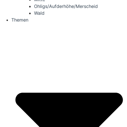
Ohligs/​Aufderhöhe/​Merscheid
Wald
The­men