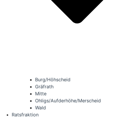
Burg/​Höhscheid
Grä­f­rath
Mit­te
Ohligs/​Aufderhöhe/​Merscheid
Wald
Ratsfraktion