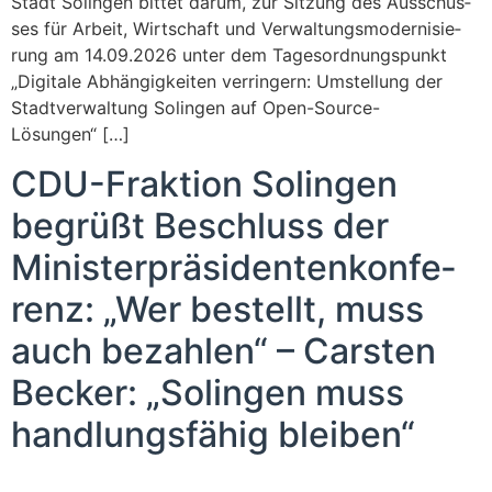
Stadt Solin­gen bit­tet dar­um, zur Sit­zung des Aus­schus­
ses für Arbeit, Wirt­schaft und Ver­wal­tungs­mo­der­ni­sie­
rung am 14.09.2026 unter dem Tages­ord­nungs­punkt
„Digi­ta­le Abhän­gig­kei­ten ver­rin­gern: Umstel­lung der
Stadt­ver­wal­tung Solin­gen auf Open-Source-
Lösungen“ […]
CDU-Frak­ti­on Solin­gen
begrüßt Beschluss der
Minis­ter­prä­si­den­ten­kon­fe­
renz: „Wer bestellt, muss
auch bezah­len“ – Cars­ten
Becker: „Solin­gen muss
hand­lungs­fä­hig bleiben“