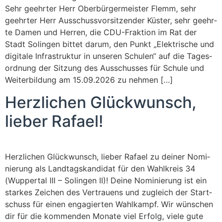
Sehr geehr­ter Herr Ober­bür­ger­meis­ter Flemm, sehr
geehr­ter Herr Aus­schuss­vor­sit­zen­der Küs­ter, sehr geehr­
te Damen und Her­ren, die CDU-Frak­­ti­on im Rat der
Stadt Solin­gen bit­tet dar­um, den Punkt „Elek­tri­sche und
digi­ta­le Infra­struk­tur in unse­ren Schu­len“ auf die Tages­
ord­nung der Sit­zung des Aus­schus­ses für Schu­le und
Wei­ter­bil­dung am 15.09.2026 zu nehmen […]
Herz­li­chen Glück­wunsch,
lie­ber Rafael!
Herz­li­chen Glück­wunsch, lie­ber Rafa­el zu dei­ner Nomi­
nie­rung als Land­tags­kan­di­dat für den Wahl­kreis 34
(Wup­per­tal III – Solin­gen II)! Dei­ne Nomi­nie­rung ist ein
star­kes Zei­chen des Ver­trau­ens und zugleich der Start­
schuss für einen enga­gier­ten Wahl­kampf. Wir wün­schen
dir für die kom­men­den Mona­te viel Erfolg, vie­le gute