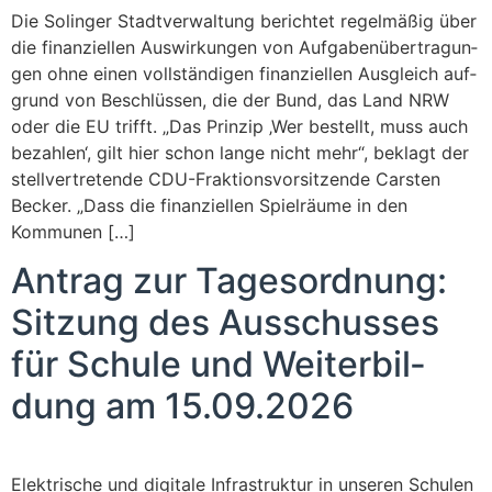
Die Solin­ger Stadt­ver­wal­tung berich­tet regel­mä­ßig über
die finan­zi­el­len Aus­wir­kun­gen von Auf­ga­ben­über­tra­gun­
gen ohne einen voll­stän­di­gen finan­zi­el­len Aus­gleich auf­
grund von Beschlüs­sen, die der Bund, das Land NRW
oder die EU trifft. „Das Prin­zip ‚Wer bestellt, muss auch
bezah­len‘, gilt hier schon lan­ge nicht mehr“, beklagt der
stell­ver­tre­ten­de CDU-Frak­­ti­ons­­vor­­­si­t­­zen­­de Cars­ten
Becker. „Dass die finan­zi­el­len Spiel­räu­me in den
Kommunen […]
Antrag zur Tages­ord­nung:
Sit­zung des Aus­schus­ses
für Schu­le und Wei­ter­bil­
dung am 15.09.2026
Elek­tri­sche und digi­ta­le Infra­struk­tur in unse­ren Schu­len