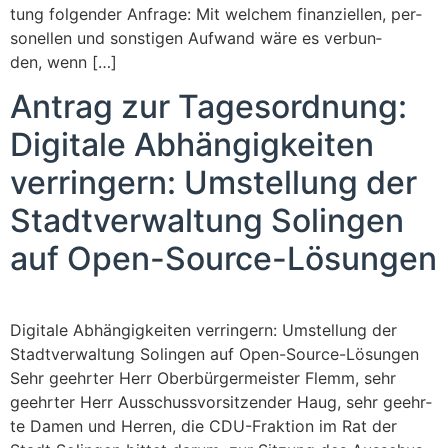
tung fol­gen­der Anfra­ge: Mit wel­chem finan­zi­el­len, per­
so­nel­len und sons­ti­gen Auf­wand wäre es ver­bun­
den, wenn […]
Antrag zur Tages­ord­nung:
Digi­ta­le Abhän­gig­kei­ten
ver­rin­gern: Umstel­lung der
Stadt­ver­wal­tung Solin­gen
auf Open-Source-Lösungen
Digi­ta­le Abhän­gig­kei­ten ver­rin­gern: Umstel­lung der
Stadt­ver­wal­tung Solin­gen auf Open-Source-Lösun­gen
Sehr geehr­ter Herr Ober­bür­ger­meis­ter Flemm, sehr
geehr­ter Herr Aus­schuss­vor­sit­zen­der Haug, sehr geehr­
te Damen und Her­ren, die CDU-Frak­­ti­on im Rat der