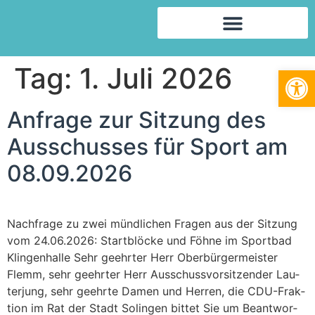
Tag:
1. Juli 2026
We
Anfra­ge zur Sit­zung des
Aus­schus­ses für Sport am
08.09.2026
Nach­fra­ge zu zwei münd­li­chen Fra­gen aus der Sit­zung
vom 24.06.2026: Start­blö­cke und Föh­ne im Sport­bad
Klin­gen­hal­le Sehr geehr­ter Herr Ober­bür­ger­meis­ter
Flemm, sehr geehr­ter Herr Aus­schuss­vor­sit­zen­der Lau­
ter­jung, sehr geehr­te Damen und Her­ren, die CDU-Frak­­
ti­on im Rat der Stadt Solin­gen bit­tet Sie um Beant­wor­