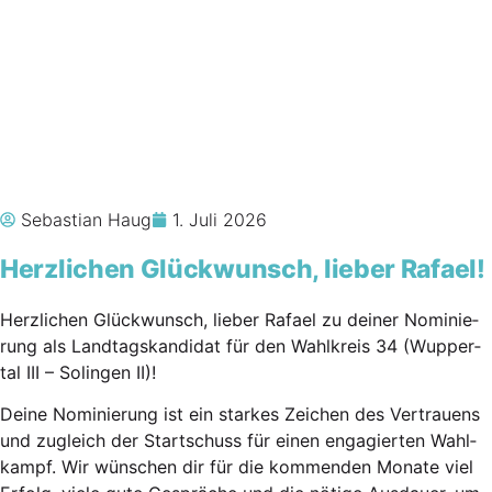
Sebastian Haug
1. Juli 2026
Herz­li­chen Glück­wunsch, lie­ber Rafael!
Herz­li­chen Glück­wunsch, lie­ber Rafa­el zu dei­ner Nomi­nie­
rung als Land­tags­kan­di­dat für den Wahl­kreis 34 (Wup­per­
tal III – Solin­gen II)!
Dei­ne Nomi­nie­rung ist ein star­kes Zei­chen des Ver­trau­ens
und zugleich der Start­schuss für einen enga­gier­ten Wahl­
kampf. Wir wün­schen dir für die kom­men­den Mona­te viel