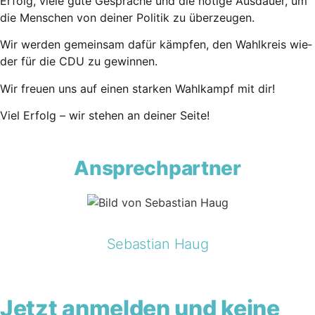
Erfolg, vie­le gute Gesprä­che und die nöti­ge Aus­dau­er, um
die Men­schen von dei­ner Poli­tik zu überzeugen.
Wir wer­den gemein­sam dafür kämp­fen, den Wahl­kreis wie­
der für die CDU zu gewinnen.
Wir freu­en uns auf einen star­ken Wahl­kampf mit dir!
Viel Erfolg – wir ste­hen an dei­ner Seite!
Ansprechpartner
Sebastian Haug
Jetzt anmelden und keine