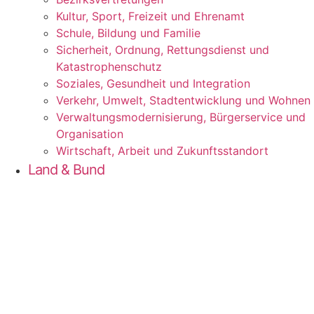
Kul­tur, Sport, Frei­zeit und Ehrenamt
Schu­le, Bil­dung und Familie
Sicher­heit, Ord­nung, Ret­tungs­dienst und
Katastrophenschutz
Sozia­les, Gesund­heit und Integration
Ver­kehr, Umwelt, Stadt­ent­wick­lung und Wohnen
Ver­wal­tungs­mo­der­ni­sie­rung, Bür­ger­ser­vice und
Organisation
Wirt­schaft, Arbeit und Zukunftsstandort
Land & Bund