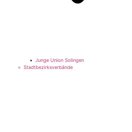
Jun­ge Uni­on Solingen
Stadt­be­zirks­ver­bän­de