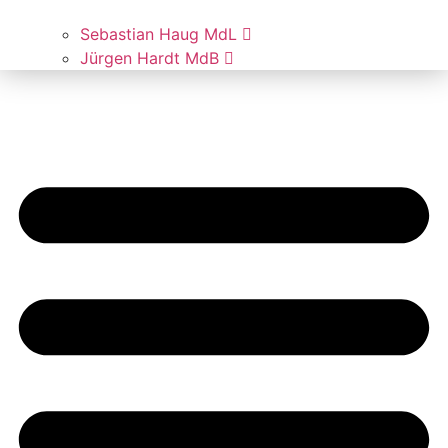
Sebas­ti­an Haug MdL
Jür­gen Hardt MdB