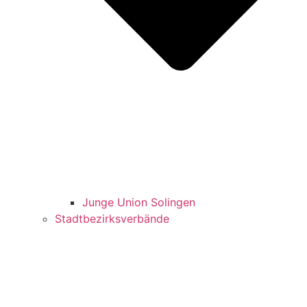
Jun­ge Uni­on Solingen
Stadt­be­zirks­ver­bän­de