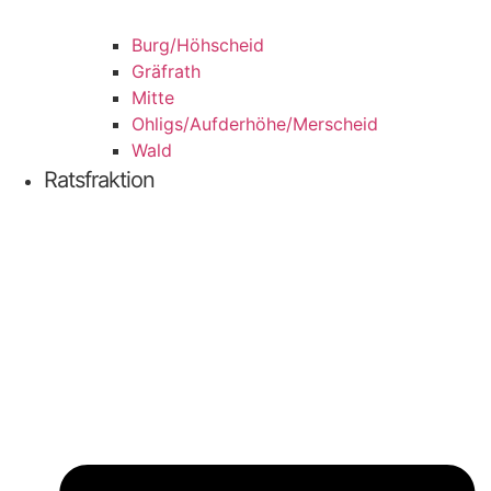
Burg/​Höhscheid
Grä­f­rath
Mit­te
Ohligs/​Aufderhöhe/​Merscheid
Wald
Ratsfraktion