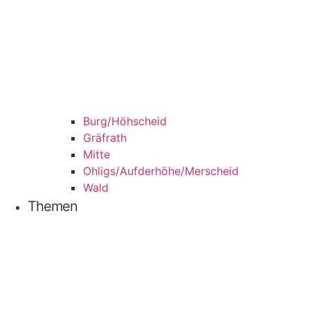
Burg/​Höhscheid
Grä­f­rath
Mit­te
Ohligs/​Aufderhöhe/​Merscheid
Wald
The­men