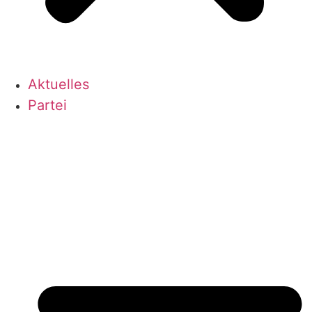
Aktu­el­les
Par­tei