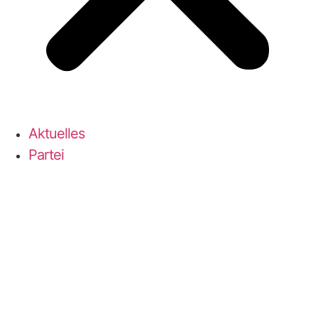
Aktu­el­les
Par­tei