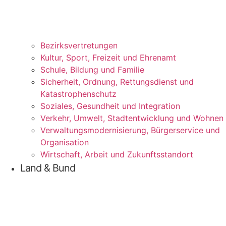
Bezirks­vertretungen
Kul­tur, Sport, Frei­zeit und Ehrenamt
Schu­le, Bil­dung und Familie
Sicher­heit, Ord­nung, Ret­tungs­dienst und
Katastrophenschutz
Sozia­les, Gesund­heit und Integration
Ver­kehr, Umwelt, Stadt­ent­wick­lung und Wohnen
Ver­wal­tungs­mo­der­ni­sie­rung, Bür­ger­ser­vice und
Organisation
Wirt­schaft, Arbeit und Zukunftsstandort
Land & Bund