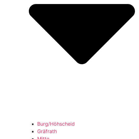
Burg/​Höhscheid
Grä­f­rath
Mit­te