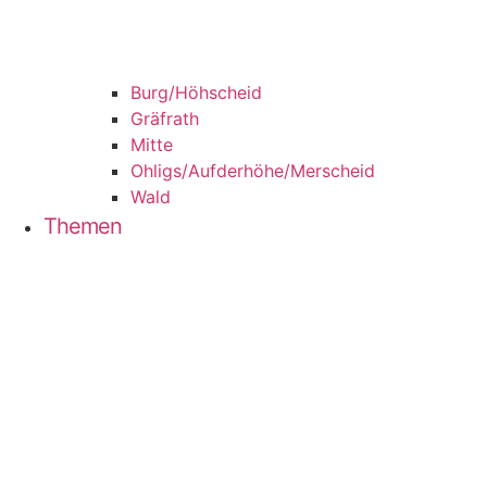
Burg/​Höhscheid
Grä­f­rath
Mit­te
Ohligs/​Aufderhöhe/​Merscheid
Wald
The­men