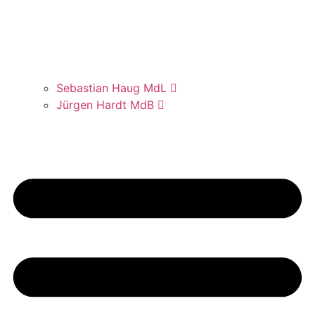
Sebas­ti­an Haug MdL
Jür­gen Hardt MdB