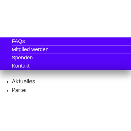
FAQs
Mit­glied werden
Spen­den
Kon­takt
Aktu­el­les
Par­tei