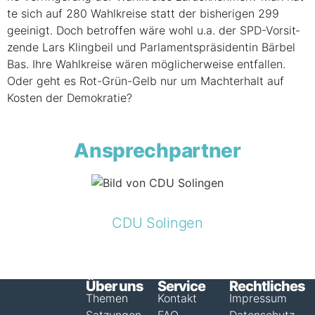
te sich auf 280 Wahl­krei­se statt der bis­he­ri­gen 299
geei­nigt. Doch betrof­fen wäre wohl u.a. der SPD-Vor­sit­
zen­de Lars Kling­beil und Par­la­ments­prä­si­den­tin Bär­bel
Bas. Ihre Wahl­krei­se wären mög­li­cher­wei­se ent­fal­len.
Oder geht es Rot-Grün-Gelb nur um Macht­er­halt auf
Kos­ten der Demokratie?
Ansprechpartner
CDU Solingen
Über uns
Service
Rechtliches
Themen
Kontakt
Impressum