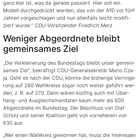
ganz klar ist, was da gera­de pas­siert. Hier soll ein
Modell durch­ge­drückt wer­den, das von der AfD vor fünf
Jah­ren vor­ge­schla­gen und nun allen­falls leicht modi­fi­
ziert wur­de.“
CDU-Vor­sit­zen­der Fried­rich Merz
Weni­ger Abge­ord­ne­te bleibt
gemein­sa­mes Ziel
„Die Ver­klei­ne­rung des Bun­des­tags bleibt unser gemein­
sa­mes Ziel“, bekräf­tigt CDU-Gene­ral­se­kre­tär Mario Cza­
ja. Geht es nach der CDU, könn­te die bis­he­ri­ge Ver­rin­ge­
rung auf 280 Wahl­krei­se sogar noch wei­ter geführt wer­
den, z. B. auf 270. Dann wären künf­tig auch mit Über­
hang- und Aus­gleichs­man­da­ten kaum mehr als 600
Abge­ord­ne­te im Bun­des­tag. Der Beschluss von Olaf
Scholz und sei­ner Koali­ti­on geht von vor­ne­her­ein von
630 aus.
„Wer einen Wahl­kreis gewon­nen hat, muss die Inter­es­sen