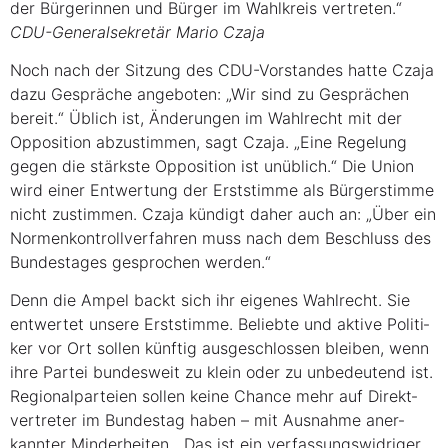
der Bür­ge­rin­nen und Bür­ger im Wahl­kreis ver­tre­ten.“
CDU-Gene­ral­se­kre­tär Mario Czaja
Noch nach der Sit­zung des CDU-Vor­stan­des hat­te Cza­ja
dazu Gesprä­che ange­bo­ten: „Wir sind zu Gesprä­chen
bereit.“ Üblich ist, Ände­run­gen im Wahl­recht mit der
Oppo­si­ti­on abzu­stim­men, sagt Cza­ja. „Eine Rege­lung
gegen die stärks­te Oppo­si­ti­on ist unüb­lich.“ Die Uni­on
wird einer Ent­wer­tung der Erst­stim­me als Bür­ger­stim­me
nicht zustim­men. Cza­ja kün­digt daher auch an: „Über ein
Nor­men­kon­troll­ver­fah­ren muss nach dem Beschluss des
Bun­des­ta­ges gespro­chen werden.“
Denn die Ampel backt sich ihr eige­nes Wahl­recht. Sie
ent­wer­tet unse­re Erst­stim­me. Belieb­te und akti­ve Poli­ti­
ker vor Ort sol­len künf­tig aus­ge­schlos­sen blei­ben, wenn
ihre Par­tei bun­des­weit zu klein oder zu unbe­deu­tend ist.
Regio­nal­par­tei­en sol­len kei­ne Chan­ce mehr auf Direkt­
ver­tre­ter im Bun­des­tag haben – mit Aus­nah­me aner­
kann­ter Min­der­hei­ten. „Das ist ein ver­fas­sungs­wid­ri­ger