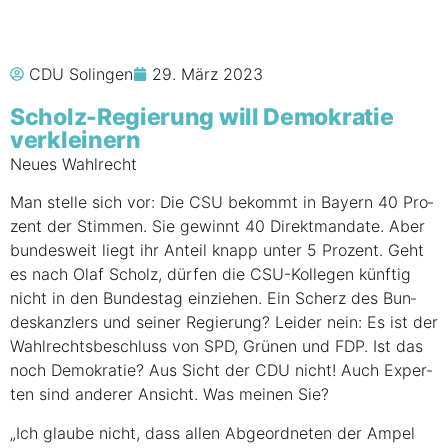
CDU Solingen
29. März 2023
Scholz-Regie­rung will Demo­kra­tie
verkleinern
Neu­es Wahlrecht
Man stel­le sich vor: Die CSU bekommt in Bay­ern 40 Pro­
zent der Stim­men. Sie gewinnt 40 Direkt­man­da­te. Aber
bun­des­weit liegt ihr Anteil knapp unter 5 Pro­zent. Geht
es nach Olaf Scholz, dür­fen die CSU-Kol­le­gen künf­tig
nicht in den Bun­des­tag ein­zie­hen. Ein Scherz des Bun­
des­kanz­lers und sei­ner Regie­rung? Lei­der nein: Es ist der
Wahl­rechts­be­schluss von SPD, Grü­nen und FDP. Ist das
noch Demo­kra­tie? Aus Sicht der CDU nicht! Auch Exper­
ten sind ande­rer Ansicht. Was mei­nen Sie?
„Ich glau­be nicht, dass allen Abge­ord­ne­ten der Ampel