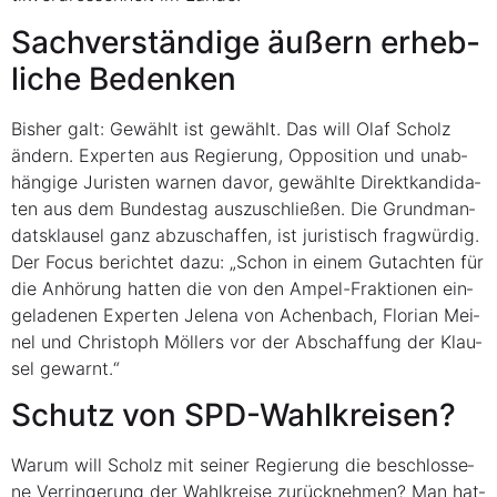
Sach­ver­stän­di­ge äußern erheb­
li­che Bedenken
Bis­her galt: Gewählt ist gewählt. Das will Olaf Scholz
ändern. Exper­ten aus Regie­rung, Oppo­si­ti­on und unab­
hän­gi­ge Juris­ten war­nen davor, gewähl­te Direkt­kan­di­da­
ten aus dem Bun­des­tag aus­zu­schlie­ßen. Die Grund­man­
dats­klau­sel ganz abzu­schaf­fen, ist juris­tisch frag­wür­dig.
Der Focus berich­tet dazu: „Schon in einem Gut­ach­ten für
die Anhö­rung hat­ten die von den Ampel-Frak­tio­nen ein­
ge­la­de­nen Exper­ten Jele­na von Achen­bach, Flo­ri­an Mei­
nel und Chris­toph Möl­lers vor der Abschaf­fung der Klau­
sel gewarnt.“
Schutz von SPD-Wahlkreisen?
War­um will Scholz mit sei­ner Regie­rung die beschlos­se­
ne Ver­rin­ge­rung der Wahl­krei­se zurück­neh­men? Man hat­