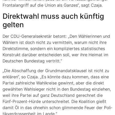
Fron­tal­an­griff auf die Uni­on als Gan­zes“, sagt Czaja.
Direkt­wahl muss auch künf­tig
gelten
Der CDU-Gene­ral­se­kre­tär betont: „Den Wäh­le­rin­nen und
Wäh­lern ist doch nicht zu ver­mit­teln, war­um nicht ihre
Direkt­stim­me, son­dern ein kom­pli­zier­tes sta­tis­ti­sches
Kon­strukt dar­über ent­schei­den soll, wer ihre Hei­mat im
Deut­schen Bun­des­tag vertritt.“
„Die Abschaf­fung der Grund­man­dats­klau­sel ist nicht zu
erklä­ren“, so Cza­ja. „Es könn­te dazu kom­men, dass eine
Par­tei zahl­rei­che Wahl­krei­se gewinnt, aber die direkt
gewähl­ten Wahl­sie­ger nicht in den Bun­des­tag ein­zie­hen,
weil ihre Par­tei auf ganz Deutsch­land gerech­net die
Fünf-Pro­zent-Hür­de unter­schrei­tet. Die Koali­ti­on gießt
damit Öl in das ohne­hin schon glim­men­de Feu­er der Poli­
tik­ver­dros­sen­heit im Lande.“