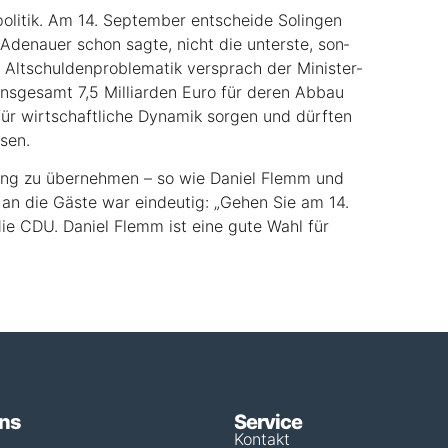
li­tik. Am 14. Sep­tem­ber ent­schei­de Solin­gen
Ade­nau­er schon sag­te, nicht die unters­te, son­
lt­schul­den­pro­ble­ma­tik ver­sprach der Minis­ter­
s­ge­samt 7,5 Mil­li­ar­den Euro für deren Abbau
für wirt­schaft­li­che Dyna­mik sor­gen und dürf­ten
ssen.
ung zu über­neh­men – so wie Dani­el Flemm und
an die Gäs­te war ein­deu­tig: „Gehen Sie am 14.
ie CDU. Dani­el Flemm ist eine gute Wahl für
uns
Service
Kontakt