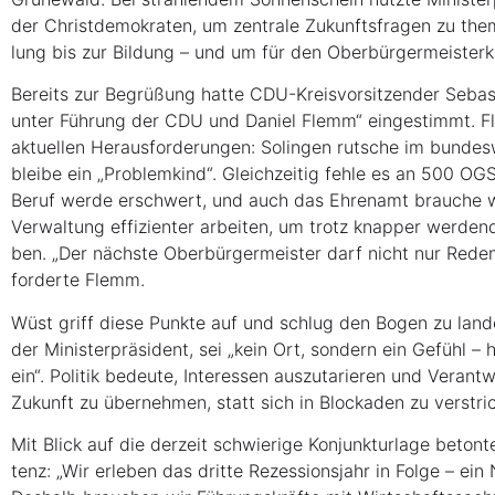
der Christ­de­mo­kra­ten, um zen­tra­le Zukunfts­fra­gen zu the­m
lung bis zur Bil­dung – und um für den Ober­bür­ger­meis­ter­
Bereits zur Begrü­ßung hat­te CDU-Kreis­vor­sit­zen­der Seba
unter Füh­rung der CDU und Dani­el Flemm“ ein­ge­stimmt. Fl
aktu­el­len Her­aus­for­de­run­gen: Solin­gen rut­sche im bun­des
blei­be ein „Pro­blem­kind“. Gleich­zei­tig feh­le es an 500 OGS
Beruf wer­de erschwert, und auch das Ehren­amt brau­che w
Ver­wal­tung effi­zi­en­ter arbei­ten, um trotz knap­per wer­den­de
ben. „Der nächs­te Ober­bür­ger­meis­ter darf nicht nur Rede
for­der­te Flemm.
Wüst griff die­se Punk­te auf und schlug den Bogen zu lan­des
der Minis­ter­prä­si­dent, sei „kein Ort, son­dern ein Gefühl – h
ein“. Poli­tik bedeu­te, Inter­es­sen aus­zu­ta­rie­ren und Ver­
Zukunft zu über­neh­men, statt sich in Blo­cka­den zu verstri
Mit Blick auf die der­zeit schwie­ri­ge Kon­junk­tur­la­ge beton
tenz: „Wir erle­ben das drit­te Rezes­si­ons­jahr in Fol­ge – ei