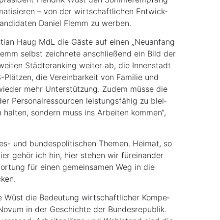
a­ti­sie­ren – von der wirt­schaft­li­chen Ent­wick­
kan­di­da­ten Dani­el Flemm zu werben.
s­ti­an Haug MdL die Gäs­te auf einen „Neu­an­fang
emm selbst zeich­ne­te anschlie­ßend ein Bild der
­wei­ten Städ­te­ran­king wei­ter ab, die Innen­stadt
-Plät­zen, die Ver­ein­bar­keit von Fami­lie und
ie­der mehr Unter­stüt­zung. Zudem müs­se die
r Per­so­nal­res­sour­cen leis­tungs­fä­hig zu blei­
n hal­ten, son­dern muss ins Arbei­ten kom­men“,
- und bun­des­po­li­ti­schen The­men. Hei­mat, so
ier gehör ich hin, hier ste­hen wir für­ein­an­der
ant­wor­tung für einen gemein­sa­men Weg in die
cken.
­te Wüst die Bedeu­tung wirt­schaft­li­cher Kom­pe­
n Novum in der Geschich­te der Bun­des­re­pu­blik.