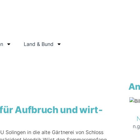
en
Land & Bund
An
t für Auf­bruch und wirt­
N
n.
 Solin­gen in die alte Gärt­ne­rei von Schloss
er­prä­si­dent Hen­drik Wüst den Som­mer­emp­fang