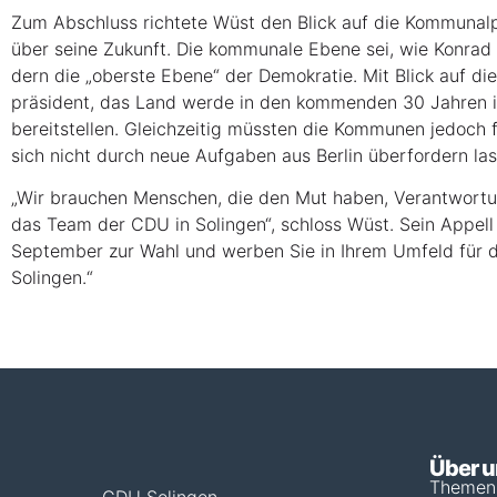
Zum Abschluss rich­te­te Wüst den Blick auf die Kom­mu­nal­po­
über sei­ne Zukunft. Die kom­mu­na­le Ebe­ne sei, wie Kon­rad 
dern die „obers­te Ebe­ne“ der Demo­kra­tie. Mit Blick auf die A
prä­si­dent, das Land wer­de in den kom­men­den 30 Jah­ren in
bereit­stel­len. Gleich­zei­tig müss­ten die Kom­mu­nen jedoch 
sich nicht durch neue Auf­ga­ben aus Ber­lin über­for­dern la
„Wir brau­chen Men­schen, die den Mut haben, Ver­ant­wor­t
das Team der CDU in Solin­gen“, schloss Wüst. Sein Appell 
Sep­tem­ber zur Wahl und wer­ben Sie in Ihrem Umfeld für d
Solingen.“
Über 
Themen
CDU Solingen