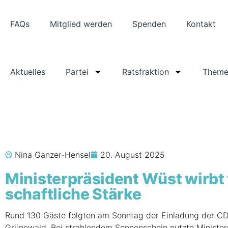
FAQs
Mit­glied werden
Spen­den
Kon­takt
Aktu­el­les
Par­tei
Ratsfraktion
The­m
Nina Ganzer-Hensel
20. August 2025
Minis­ter­prä­si­dent Wüst wirb
schaft­li­che Stärke
Rund 130 Gäs­te folg­ten am Sonn­tag der Ein­la­dung der CDU
Grü­ne­wald. Bei strah­len­dem Son­nen­schein nutz­te Minis­t