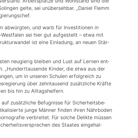
­ver­stand. Arbeits­plät­ze und Wohl­stand sind die
Solin­gen gel­te, sei unüber­seh­bar. „Dani­el Flemm
Regierungschef.
 abwürg­ten, und warb für Inves­ti­tio­nen in
n-West­fa­len sei hier gut auf­ge­stellt – etwa mit
k­tur­wan­del ist eine Ein­la­dung, an neu­en Stär­
s­ten neu­gie­rig blei­ben und Lust auf Ler­nen ent­
ich. „Hun­dert­tau­sen­de Kin­der, die etwa aus der
un­gen, um in unse­ren Schu­len erfolg­reich zu
s­re­gie­rung über zehn­tau­send zusätz­li­che Kräf­te
gen bis hin zu Alltagshelfern.
uf zusätz­li­che Befug­nis­se für Sicher­heits­be­
ka­li­sier­te jun­ge Män­ner fin­den ihren Nähr­bo­den
­no­gra­fie ver­brei­tet. Für sol­che Delik­te müs­sen
cher­heits­ver­spre­chen des Staa­tes ein­ge­hal­