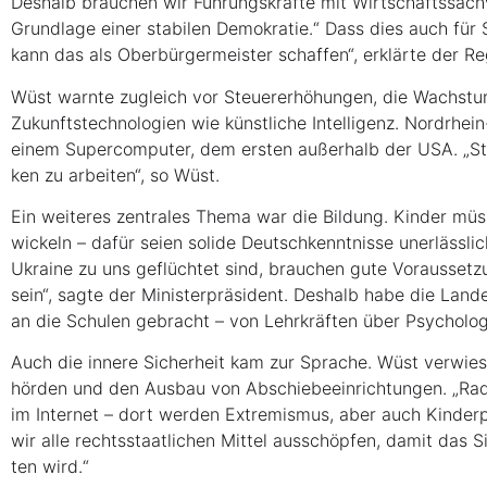
Des­halb brau­chen wir Füh­rungs­kräf­te mit Wirt­schafts­sach
Grund­la­ge einer sta­bi­len Demo­kra­tie.“ Dass dies auch für 
kann das als Ober­bür­ger­meis­ter schaf­fen“, erklär­te der 
Wüst warn­te zugleich vor Steu­er­erhö­hun­gen, die Wachs­tum
Zukunfts­tech­no­lo­gien wie künst­li­che Intel­li­genz. Nord­rhei
einem Super­com­pu­ter, dem ers­ten außer­halb der USA. „Stru
ken zu arbei­ten“, so Wüst.
Ein wei­te­res zen­tra­les The­ma war die Bil­dung. Kin­der müs
wi­ckeln – dafür sei­en soli­de Deutsch­kennt­nis­se uner­läss­l
Ukrai­ne zu uns geflüch­tet sind, brau­chen gute Vor­aus­set­z
sein“, sag­te der Minis­ter­prä­si­dent. Des­halb habe die Lan­de
an die Schu­len gebracht – von Lehr­kräf­ten über Psy­cho­lo­
Auch die inne­re Sicher­heit kam zur Spra­che. Wüst ver­wies a
hör­den und den Aus­bau von Abschie­be­ein­rich­tun­gen. „Radi­
im Inter­net – dort wer­den Extre­mis­mus, aber auch Kin­der­por
wir alle rechts­staat­li­chen Mit­tel aus­schöp­fen, damit das Si
ten wird.“