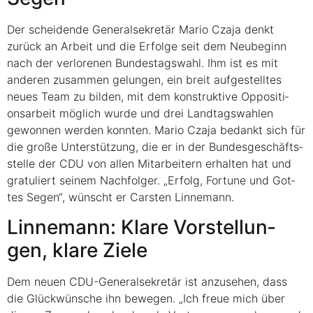
Der schei­den­de Gene­ral­se­kre­tär Mario Cza­ja denkt
zurück an Arbeit und die Erfol­ge seit dem Neu­be­ginn
nach der ver­lo­re­nen Bun­des­tags­wahl. Ihm ist es mit
ande­ren zusam­men gelun­gen, ein breit auf­ge­stell­tes
neu­es Team zu bil­den, mit dem kon­struk­ti­ve Oppo­si­ti­
ons­ar­beit mög­lich wur­de und drei Land­tags­wah­len
gewon­nen wer­den konn­ten. Mario Cza­ja bedankt sich für
die gro­ße Unter­stüt­zung, die er in der Bun­des­ge­schäfts­
stel­le der CDU von allen Mit­ar­bei­tern erhal­ten hat und
gra­tu­liert sei­nem Nach­fol­ger. „Erfolg, For­tu­ne und Got­
tes Segen“, wünscht er Cars­ten Linnemann.
Lin­ne­mann: Kla­re Vor­stel­lun­
gen, kla­re Ziele
Dem neu­en CDU-Gene­ral­se­kre­tär ist anzu­se­hen, dass
die Glück­wün­sche ihn bewe­gen. „Ich freue mich über