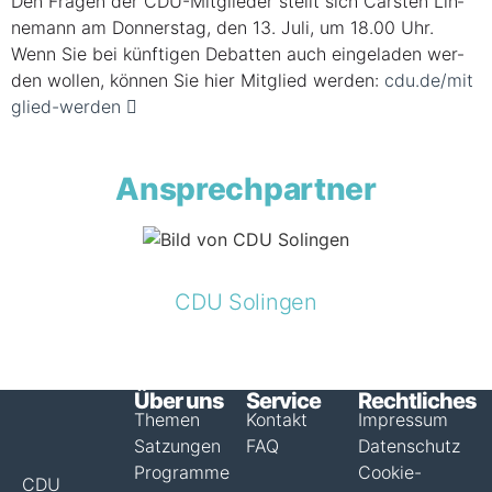
Den Fra­gen der CDU-Mit­glie­der stellt sich Cars­ten Lin­
ne­mann am Don­ners­tag, den 13. Juli, um 18.00 Uhr.
Wenn Sie bei künf­ti­gen Debat­ten auch ein­ge­la­den wer­
den wol­len, kön­nen Sie hier Mit­glied wer­den:
cdu​.de/​m​i​t​
g​l​i​e​d​-​w​erden
Ansprechpartner
CDU Solingen
Über uns
Service
Rechtliches
Themen
Kontakt
Impressum
Satzungen
FAQ
Datenschutz
Programme
Cookie-
CDU