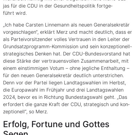
jas für die CDU in der Gesund­heits­po­li­tik fort­ge­
führt wird.
„Ich habe Cars­ten Lin­ne­mann als neu­en Gene­ral­se­kre­tär
vor­ge­schla­gen“, erklärt Merz und macht deut­lich, dass er
als Par­tei­vor­sit­zen­der vol­les Ver­trau­en in den Lei­ter der
Grund­satz­pro­gramm-Kom­mis­si­on und sein kon­zep­tio­nell-
stra­te­gi­sches Den­ken hat. Der CDU-Bun­des­vor­stand hat
die­se Stär­ke der ver­trau­ens­vol­len Zusam­men­ar­beit, mit
einem ein­stim­mi­gen Votum – ohne jeg­li­che Ent­hal­tung –
für den neu­en Gene­ral­se­kre­tär deut­lich unter­stri­chen.
Denn vor der Par­tei lie­gen Land­tags­wah­len im Herbst,
die Euro­pa­wahl im Früh­jahr und drei Land­tags­wah­len
2024, bevor es in Rich­tung Bun­des­tags­wahl geht. „Das
erfor­dert die gan­ze Kraft der CDU, stra­te­gisch und kon­
zep­tio­nell“, so Merz.
Erfolg, For­tu­ne und Got­tes
Segen