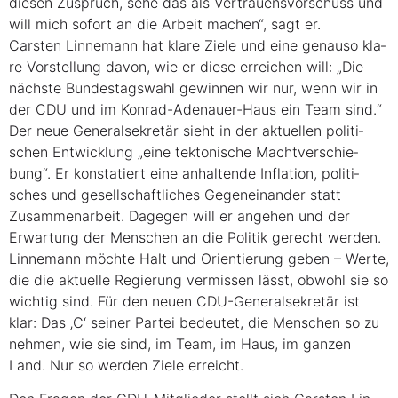
die­sen Zuspruch, sehe das als Ver­trau­ens­vor­schuss und
will mich sofort an die Arbeit machen“, sagt er.
Cars­ten Lin­ne­mann hat kla­re Zie­le und eine genau­so kla­
re Vor­stel­lung davon, wie er die­se errei­chen will: „Die
nächs­te Bun­des­tags­wahl gewin­nen wir nur, wenn wir in
der CDU und im Kon­rad-Ade­nau­er-Haus ein Team sind.“
Der neue Gene­ral­se­kre­tär sieht in der aktu­el­len poli­ti­
schen Ent­wick­lung „eine tek­to­ni­sche Macht­ver­schie­
bung“. Er kon­sta­tiert eine anhal­ten­de Infla­ti­on, poli­ti­
sches und gesell­schaft­li­ches Gegen­ein­an­der statt
Zusam­men­ar­beit. Dage­gen will er ange­hen und der
Erwar­tung der Men­schen an die Poli­tik gerecht wer­den.
Lin­ne­mann möch­te Halt und Ori­en­tie­rung geben – Wer­te,
die die aktu­el­le Regie­rung ver­mis­sen lässt, obwohl sie so
wich­tig sind. Für den neu­en CDU-Gene­ral­se­kre­tär ist
klar: Das ‚C‘ sei­ner Par­tei bedeu­tet, die Men­schen so zu
neh­men, wie sie sind, im Team, im Haus, im gan­zen
Land. Nur so wer­den Zie­le erreicht.