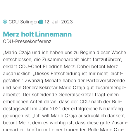
CDU Solingen
12. Juli 2023
Merz holt Linnemann
CDU-Pres­se­kon­fe­renz
„Mario Cza­ja und ich haben uns zu Beginn die­ser Woche
ent­schlos­sen, die Zusam­men­ar­beit nicht fort­zu­füh­ren“,
erklärt CDU-Chef Fried­rich Merz. Dabei betont Merz
aus­drück­lich: „Die­ses Ent­schei­dung ist mir nicht leicht­
ge­fal­len.“ Zwan­zig Mona­te haben der Par­tei­vor­sit­zen­de
und sein Gene­ral­se­kre­tär Mario Cza­ja gut zusam­men­ge­
ar­bei­tet. Der schei­den­de Gene­ral­se­kre­tär trägt einen
erheb­li­chen Anteil dar­an, dass der CDU nach der Bun­
des­tags­wahl im Jahr 2021 der erfolg­rei­che Neu­an­fang
gelun­gen ist. „Ich will Mario Cza­ja aus­drück­lich dan­ken“,
betont Merz, dem es wich­tig ist, dass die­se gute Zusam­
men­ar­beit künf­tig mit einer tra­gen­den Rol­le Mario Cza­