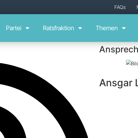
FAQs
Par­tei
Ratsfraktion
The­men
Ansprech
Ansgar 