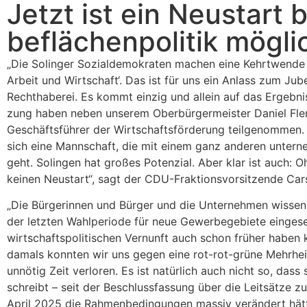
Jetzt ist ein Neu­start
be­flä­chen­po­li­tik mögli
„Die Solin­ger Sozi­al­de­mo­kra­ten machen eine Kehrt­wen­de
Arbeit und Wirt­schaft‘. Das ist für uns ein Anlass zum Ju
Recht­ha­be­rei. Es kommt ein­zig und allein auf das Ergeb­nis a
zung haben neben unse­rem Ober­bür­ger­meis­ter Dani­el Fl
Geschäfts­füh­rer der Wirt­schafts­för­de­rung teil­ge­nom­men
sich eine Mann­schaft, die mit einem ganz ande­ren unter­neh
geht. Solin­gen hat gro­ßes Poten­zi­al. Aber klar ist auch: 
kei­nen Neu­start“, sagt der CDU-Frak­ti­ons­vor­sit­zen­de Car
„Die Bür­ge­rin­nen und Bür­ger und die Unter­neh­men wis­se
der letz­ten Wahl­pe­ri­ode für neue Gewer­be­ge­bie­te ein­ge­s
wirt­schafts­po­li­ti­schen Ver­nunft auch schon frü­her hab
damals konn­ten wir uns gegen eine rot-rot-grü­ne Mehr­heit
unnö­tig Zeit ver­lo­ren. Es ist natür­lich auch nicht so, da
schreibt – seit der Beschluss­fas­sung über die Leit­sät­ze z
April 2025 die Rah­men­be­din­gun­gen mas­siv ver­än­dert hä