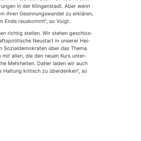
­run­gen in der Klin­gen­stadt. Aber wenn
um ihren Gesin­nungs­wan­del zu erklä­ren,
 am Ende raus­kommt“, so Voigt.
 rich­tig stel­len. Wir ste­hen geschlos­
s­po­li­ti­sche Neu­start in unse­rer Hei­
 Sozi­al­de­mo­kra­ten über das The­ma
mit allen, die den neu­en Kurs unter­
­sche Mehr­hei­ten. Daher laden wir auch
e Hal­tung kri­tisch zu über­den­ken“, so