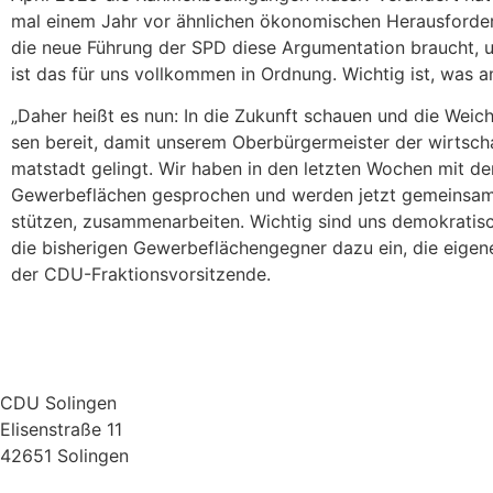
mal einem Jahr vor ähn­li­chen öko­no­mi­schen Her­aus­for­de
die neue Füh­rung der SPD die­se Argu­men­ta­ti­on braucht, 
ist das für uns voll­kom­men in Ord­nung. Wich­tig ist, was
„Daher heißt es nun: In die Zukunft schau­en und die Wei­chen
sen bereit, damit unse­rem Ober­bür­ger­meis­ter der wirt­schaft
mat­stadt gelingt. Wir haben in den letz­ten Wochen mit den
Gewer­be­flä­chen gespro­chen und wer­den jetzt gemein­sam 
stüt­zen, zusam­men­ar­bei­ten. Wich­tig sind uns demo­kra­ti
die bis­he­ri­gen Gewer­be­flä­chen­geg­ner dazu ein, die eige­n
der CDU-Fraktionsvorsitzende.
CDU Solingen
Elisenstraße 11
42651 Solingen