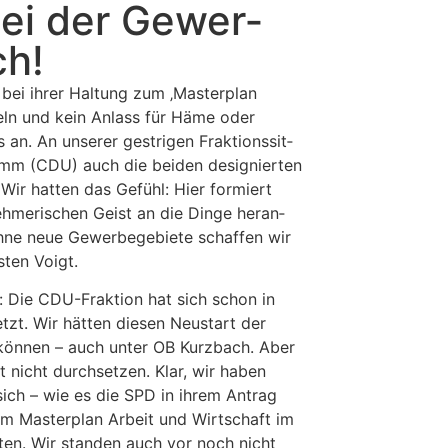
 bei der Gewer­
ch!
 bei ihrer Hal­tung zum ‚Mas­ter­plan
beln und kein Anlass für Häme oder
n. An unse­rer gest­ri­gen Frak­ti­ons­sit­
emm (CDU) auch die bei­den desi­gnier­ten
. Wir hat­ten das Gefühl: Hier for­miert
­me­ri­schen Geist an die Din­ge her­an­
Ohne neue Gewer­be­ge­bie­te schaf­fen wir
s­ten Voigt.
n: Die CDU-Frak­ti­on hat sich schon in
etzt. Wir hät­ten die­sen Neu­start der
en kön­nen – auch unter OB Kurz­bach. Aber
 nicht durch­set­zen. Klar, wir haben
ss sich – wie es die SPD in ihrem Antrag
um Mas­ter­plan Arbeit und Wirt­schaft im
t­ten. Wir stan­den auch vor noch nicht