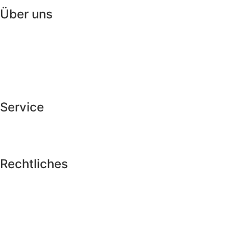
Über uns
Themen
Satzungen
Programme
Mitglied werden
Spenden
Service
Kontakt
FAQ
Rechtliches
Impressum
Datenschutz
Cookie-Richtlinie
Ihre Cookie-Einstellungen