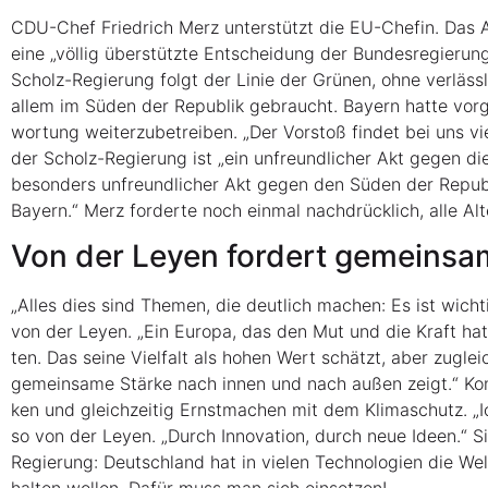
CDU-Chef Fried­rich Merz unter­stützt die EU-Che­fin. Das A
eine „völ­lig über­stütz­te Ent­schei­dung der Bun­des­re­gie­run
Scholz-Regie­rung folgt der Linie der Grü­nen, ohne ver­läss­li­
allem im Süden der Repu­blik gebraucht. Bay­ern hat­te vor­ge­
wor­tung wei­ter­zu­be­trei­ben. „Der Vor­stoß fin­det bei uns v
der Scholz-Regie­rung ist „ein unfreund­li­cher Akt gegen die 
beson­ders unfreund­li­cher Akt gegen den Süden der Repu­
Bay­ern.“ Merz for­der­te noch ein­mal nach­drück­lich, alle Alt
Von der Ley­en for­dert gemein­s
„Alles dies sind The­men, die deut­lich machen: Es ist wich­t
von der Ley­en. „Ein Euro­pa, das den Mut und die Kraft hat, g
ten. Das sei­ne Viel­falt als hohen Wert schätzt, aber zugl
gemein­sa­me Stär­ke nach innen und nach außen zeigt.“ Kon­
ken und gleich­zei­tig Ernst­ma­chen mit dem Kli­ma­schutz. „
so von der Ley­en. „Durch Inno­va­ti­on, durch neue Ideen.“ 
Regie­rung: Deutsch­land hat in vie­len Tech­no­lo­gien die W