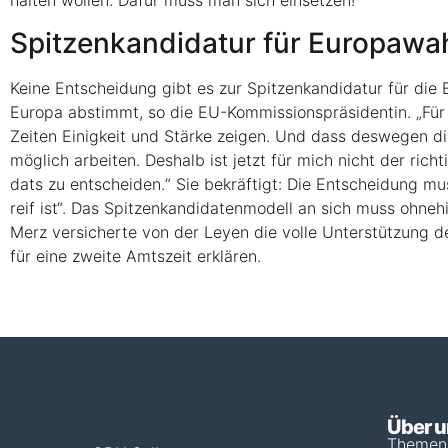
hal­ten wol­len. Dafür muss man sich einsetzen!
Spit­zen­kan­di­da­tur für Euro­pa­wa
Kei­ne Ent­schei­dung gibt es zur Spit­zen­kan­di­da­tur für di
Euro­pa abstimmt, so die EU-Kom­mis­si­ons­prä­si­den­tin. „Für 
Zei­ten Einig­keit und Stär­ke zei­gen. Und dass des­we­gen di
mög­lich arbei­ten. Des­halb ist jetzt für mich nicht der rich­
dats zu ent­schei­den.“ Sie bekräf­tigt: Die Ent­schei­dung mus
reif ist“. Das Spit­zen­kan­di­da­ten­mo­dell an sich muss ohne
Merz ver­si­cher­te von der Ley­en die vol­le Unter­stüt­zung 
für eine zwei­te Amts­zeit erklären.
Über 
Themen