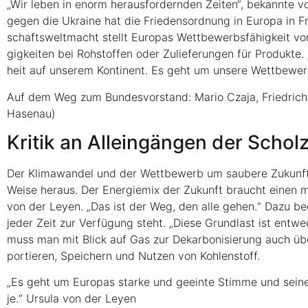
„Wir leben in enorm her­aus­for­dern­den Zei­ten“, bekann­te 
gegen die Ukrai­ne hat die Frie­dens­ord­nung in Euro­pa in Fr
schafts­welt­macht stellt Euro­pas Wett­be­werbs­fä­hig­keit v
gig­kei­ten bei Roh­stof­fen oder Zulie­fe­run­gen für Pro­duk­t
heit auf unse­rem Kon­ti­nent. Es geht um unse­re Wettbewe
Auf dem Weg zum Bun­des­vor­stand: Mario Cza­ja, Fried­rich
Hasenau)
Kri­tik an Allein­gän­gen der Scho
Der Kli­ma­wan­del und der Wett­be­werb um sau­be­re Zukunfts­
Wei­se her­aus. Der Ener­gie­mix der Zukunft braucht einen ma
von der Ley­en. „Das ist der Weg, den alle gehen.“ Dazu be
jeder Zeit zur Ver­fü­gung steht. „Die­se Grund­last ist ent­we
muss man mit Blick auf Gas zur Dekar­bo­ni­sie­rung auch 
por­tie­ren, Spei­chern und Nut­zen von Kohlenstoff.
„Es geht um Euro­pas star­ke und geein­te Stim­me und sei­nen
je.“ Ursu­la von der Leyen