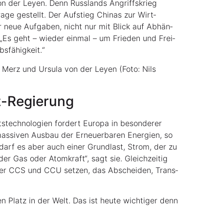
von der Ley­en. Denn Russ­lands Angriffs­krieg
a­ge gestellt. Der Auf­stieg Chi­nas zur Wirt­
or neue Auf­ga­ben, nicht nur mit Blick auf Abhän­
e. „Es geht – wie­der ein­mal – um Frie­den und Frei­
rbsfähigkeit.“
 Merz und Ursu­la von der Ley­en (Foto: Nils
lz-Regierung
tech­no­lo­gien for­dert Euro­pa in beson­de­rer
s­si­ven Aus­bau der Erneu­er­ba­ren Ener­gien, so
darf es aber auch einer Grund­last, Strom, der zu
­der Gas oder Atom­kraft“, sagt sie. Gleich­zei­tig
über CCS und CCU set­zen, das Abschei­den, Trans­
 Platz in der Welt. Das ist heu­te wich­ti­ger denn