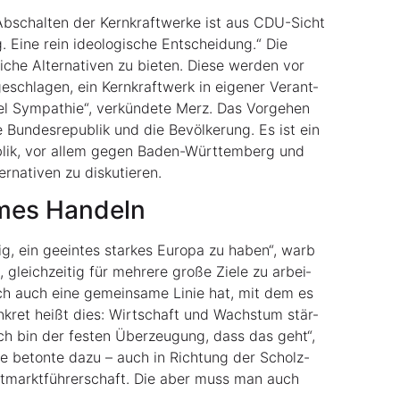
bschal­ten der Kern­kraft­wer­ke ist aus CDU-Sicht
g. Eine rein ideo­lo­gi­sche Ent­schei­dung.“ Die
che Alter­na­ti­ven zu bie­ten. Die­se wer­den vor
schla­gen, ein Kern­kraft­werk in eige­ner Ver­ant­
iel Sym­pa­thie“, ver­kün­de­te Merz. Das Vor­ge­hen
Bun­des­re­pu­blik und die Bevöl­ke­rung. Es ist ein
blik, vor allem gegen Baden-Würt­tem­berg und
er­na­ti­ven zu diskutieren.
a­mes Handeln
ig, ein geein­tes star­kes Euro­pa zu haben“, warb
leich­zei­tig für meh­re­re gro­ße Zie­le zu arbei­
eich auch eine gemein­sa­me Linie hat, mit dem es
kret heißt dies: Wirt­schaft und Wachs­tum stär­
Ich bin der fes­ten Über­zeu­gung, dass das geht“,
Sie beton­te dazu – auch in Rich­tung der Scholz-
elt­markt­füh­rer­schaft. Die aber muss man auch