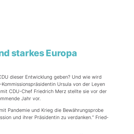
nd star­kes Europa
 CDU die­ser Ent­wick­lung geben? Und wie wird
Kom­mis­si­ons­prä­si­den­tin Ursu­la von der Ley­en
it CDU-Chef Fried­rich Merz stell­te sie vor der
om­men­de Jahr vor.
 mit Pan­de­mie und Krieg die Bewäh­rungs­pro­be
i­on und ihrer Prä­si­den­tin zu ver­dan­ken.“ Fried­