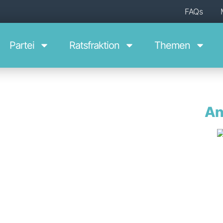
FAQs
Par­tei
Ratsfraktion
The­men
An