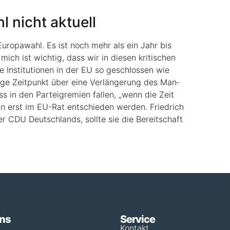
hl nicht aktuell
e Euro­pa­wahl. Es ist noch mehr als ein Jahr bis
mich ist wich­tig, dass wir in die­sen kri­ti­schen
e Insti­tu­tio­nen in der EU so geschlos­sen wie
ti­ge Zeit­punkt über eine Ver­län­ge­rung des Man­
s in den Par­tei­gre­mi­en fal­len, „wenn die Zeit
­hin erst im EU-Rat ent­schie­den wer­den. Fried­rich
der CDU Deutsch­lands, soll­te sie die Bereit­schaft
uns
Service
Kontakt