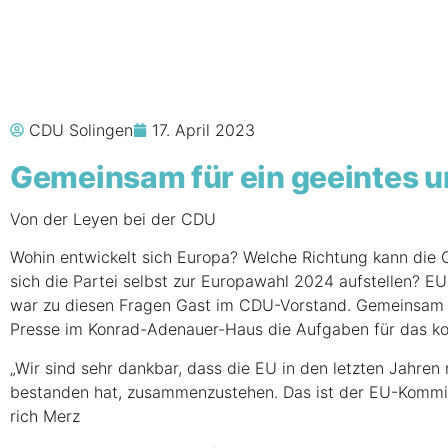
CDU Solingen
17. April 2023
Gemein­sam für ein geein­tes u
Von der Ley­en bei der CDU
Wohin ent­wi­ckelt sich Euro­pa? Wel­che Rich­tung kann die
sich die Par­tei selbst zur Euro­pa­wahl 2024 auf­stel­len? EU-
war zu die­sen Fra­gen Gast im CDU-Vor­stand. Gemein­sam m
Pres­se im Kon­rad-Ade­nau­er-Haus die Auf­ga­ben für das k
„Wir sind sehr dank­bar, dass die EU in den letz­ten Jah­ren
bestan­den hat, zusam­men­zu­ste­hen. Das ist der EU-Kom­mis­s
rich Merz