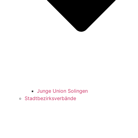
Jun­ge Uni­on Solingen
Stadt­be­zirks­ver­bän­de