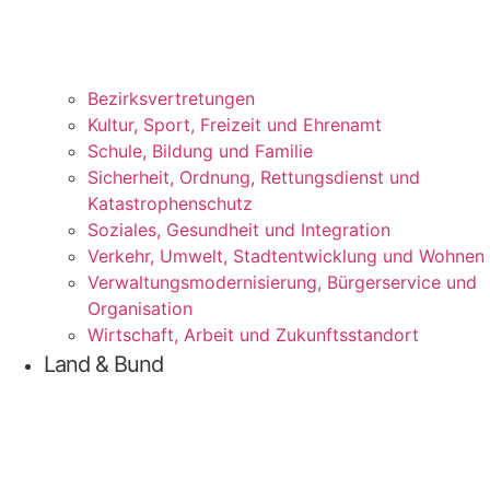
Bezirks­vertretungen
Kul­tur, Sport, Frei­zeit und Ehrenamt
Schu­le, Bil­dung und Familie
Sicher­heit, Ord­nung, Ret­tungs­dienst und
Katastrophenschutz
Sozia­les, Gesund­heit und Integration
Ver­kehr, Umwelt, Stadt­ent­wick­lung und Wohnen
Ver­wal­tungs­mo­der­ni­sie­rung, Bür­ger­ser­vice und
Organisation
Wirt­schaft, Arbeit und Zukunftsstandort
Land & Bund