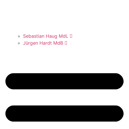
Sebas­ti­an Haug MdL
Jür­gen Hardt MdB