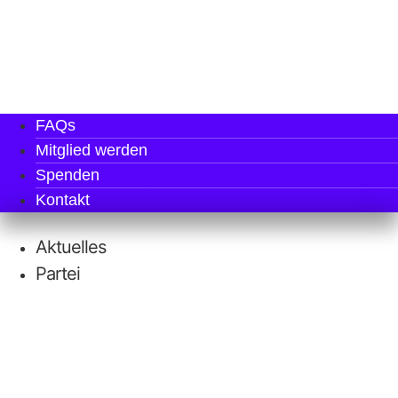
FAQs
Mit­glied werden
Spen­den
Kon­takt
Aktu­el­les
Par­tei