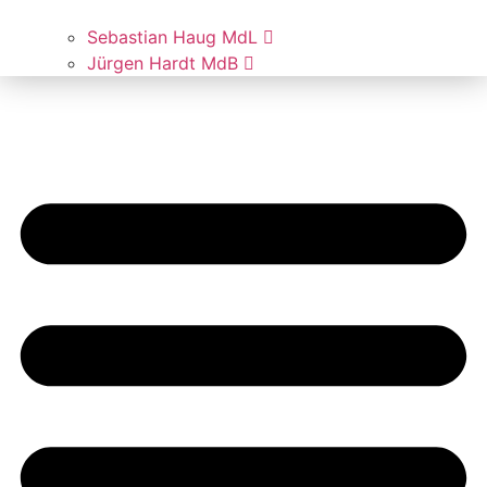
Sebas­ti­an Haug MdL
Jür­gen Hardt MdB