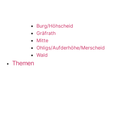
Burg/​Höhscheid
Grä­f­rath
Mit­te
Ohligs/​Aufderhöhe/​Merscheid
Wald
The­men