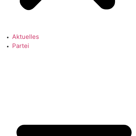
Aktu­el­les
Par­tei