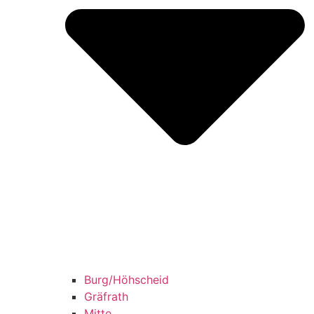
Burg/​Höhscheid
Grä­f­rath
Mit­te