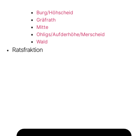
Burg/​Höhscheid
Grä­f­rath
Mit­te
Ohligs/​Aufderhöhe/​Merscheid
Wald
Ratsfraktion