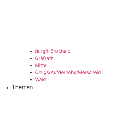
Burg/​Höhscheid
Grä­f­rath
Mit­te
Ohligs/​Aufderhöhe/​Merscheid
Wald
The­men