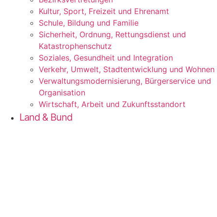
Kul­tur, Sport, Frei­zeit und Ehrenamt
Schu­le, Bil­dung und Familie
Sicher­heit, Ord­nung, Ret­tungs­dienst und
Katastrophenschutz
Sozia­les, Gesund­heit und Integration
Ver­kehr, Umwelt, Stadt­ent­wick­lung und Wohnen
Ver­wal­tungs­mo­der­ni­sie­rung, Bür­ger­ser­vice und
Organisation
Wirt­schaft, Arbeit und Zukunftsstandort
Land & Bund