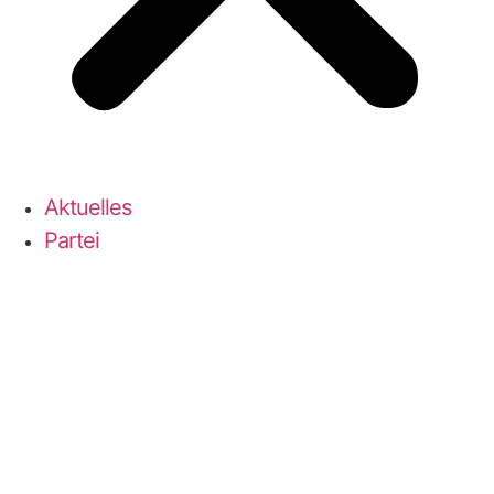
Aktu­el­les
Par­tei