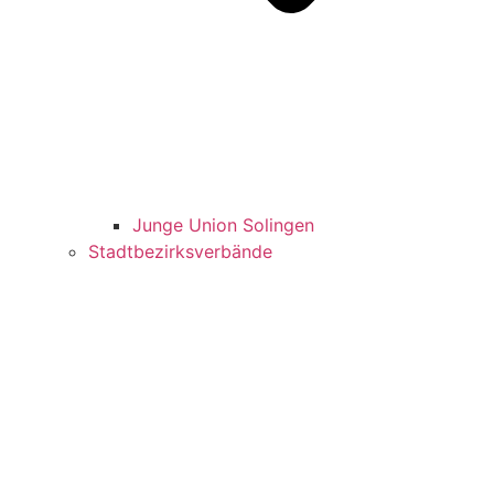
Jun­ge Uni­on Solingen
Stadt­be­zirks­ver­bän­de