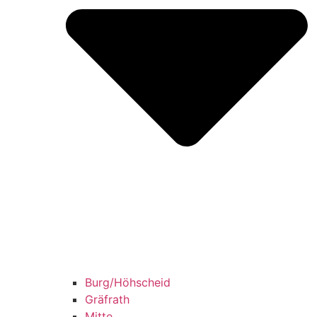
Burg/​Höhscheid
Grä­f­rath
Mit­te