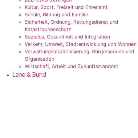
Kul­tur, Sport, Frei­zeit und Ehrenamt
Schu­le, Bil­dung und Familie
Sicher­heit, Ord­nung, Ret­tungs­dienst und
Katastrophenschutz
Sozia­les, Gesund­heit und Integration
Ver­kehr, Umwelt, Stadt­ent­wick­lung und Wohnen
Ver­wal­tungs­mo­der­ni­sie­rung, Bür­ger­ser­vice und
Organisation
Wirt­schaft, Arbeit und Zukunftsstandort
Land & Bund