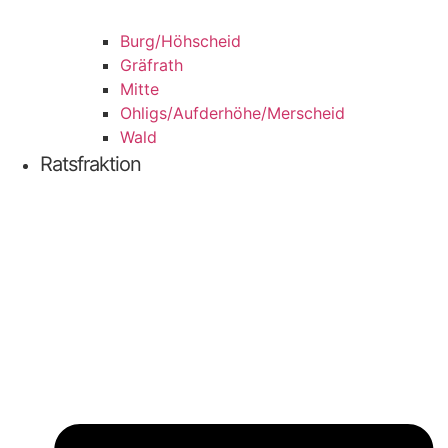
Burg/​Höhscheid
Grä­f­rath
Mit­te
Ohligs/​Aufderhöhe/​Merscheid
Wald
Ratsfraktion