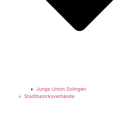
Jun­ge Uni­on Solingen
Stadt­be­zirks­ver­bän­de