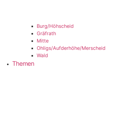
Burg/​Höhscheid
Grä­f­rath
Mit­te
Ohligs/​Aufderhöhe/​Merscheid
Wald
The­men