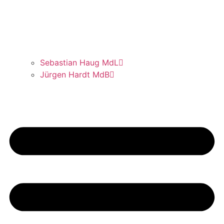
Sebas­ti­an Haug MdL
Jür­gen Hardt MdB