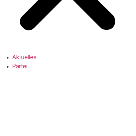
Aktu­el­les
Par­tei