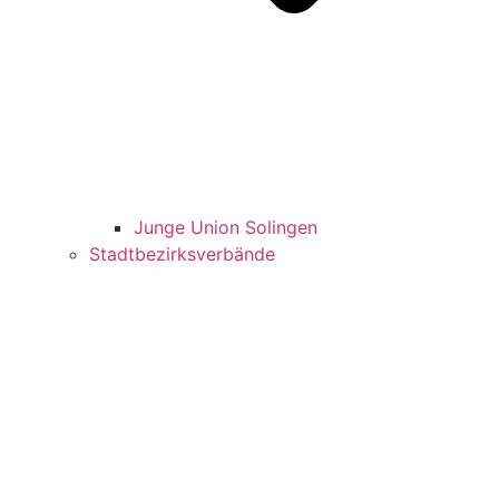
Jun­ge Uni­on Solingen
Stadt­be­zirks­ver­bän­de