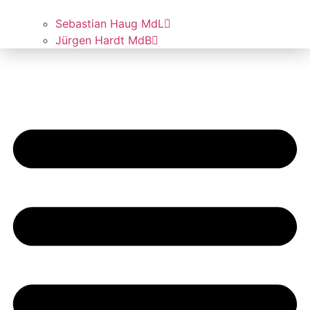
Sebas­ti­an Haug MdL
Jür­gen Hardt MdB