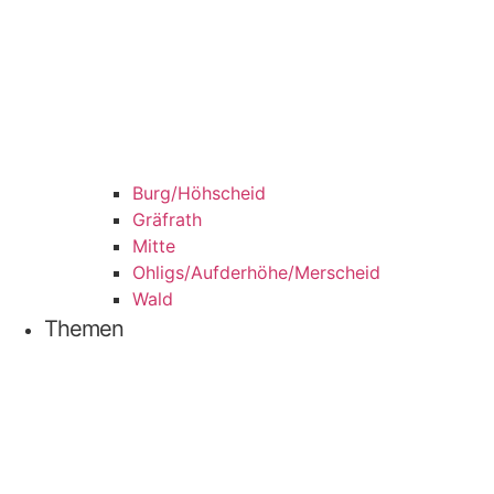
Burg/​Höhscheid
Grä­f­rath
Mit­te
Ohligs/​Aufderhöhe/​Merscheid
Wald
The­men