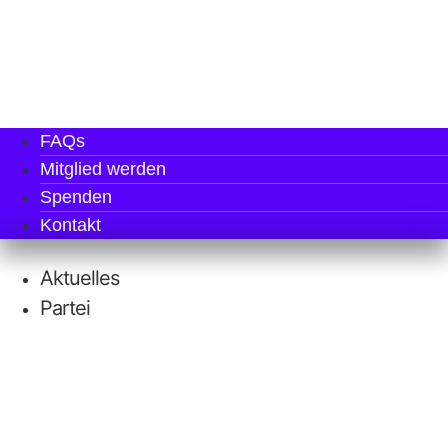
FAQs
Mit­glied werden
Spen­den
Kon­takt
Aktu­el­les
Par­tei