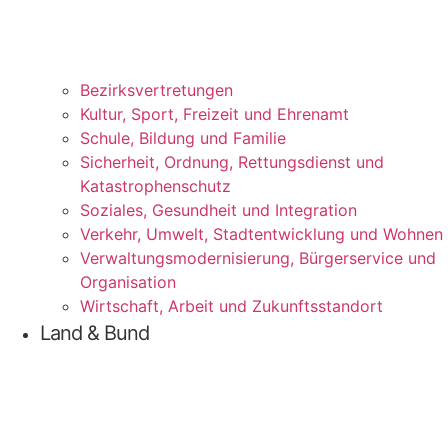
Bezirks­vertretungen
Kul­tur, Sport, Frei­zeit und Ehrenamt
Schu­le, Bil­dung und Familie
Sicher­heit, Ord­nung, Ret­tungs­dienst und
Katastrophenschutz
Sozia­les, Gesund­heit und Integration
Ver­kehr, Umwelt, Stadt­ent­wick­lung und Wohnen
Ver­wal­tungs­mo­der­ni­sie­rung, Bür­ger­ser­vice und
Organisation
Wirt­schaft, Arbeit und Zukunftsstandort
Land & Bund