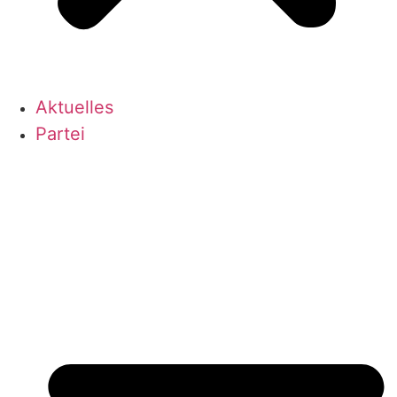
Aktu­el­les
Par­tei