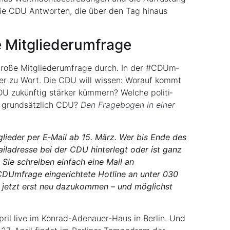
die CDU Ant­wor­ten, die über den Tag hin­aus
die Mitgliederumfrage
ro­ße Mit­glie­der­um­fra­ge durch. In der #CDUm­
der zu Wort. Die CDU will wis­sen: Wor­auf kommt
zukünf­tig stär­ker küm­mern? Wel­che poli­ti­
t grund­sätz­lich CDU?
Den Fra­ge­bo­gen in einer
­glie­der per E‑Mail ab 15. März. Wer bis Ende des
il­adres­se bei der CDU hin­ter­legt oder ist ganz
 Sie schrei­ben ein­fach eine Mail an
Um­fra­ge ein­ge­rich­te­te Hot­line an unter 030
e jetzt erst neu dazu­kom­men – und mög­lichst
ril live im Kon­rad-Ade­nau­er-Haus in Ber­lin. Und