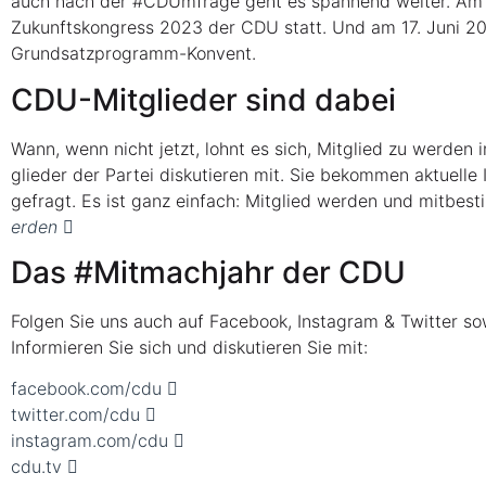
auch nach der #CDUm­fra­ge geht es span­nend wei­ter. Am 27
Zukunfts­kon­gress 2023 der CDU statt. Und am 17. Juni 2023
Grundsatzprogramm-Konvent.
CDU-Mit­glie­der sind dabei
Wann, wenn nicht jetzt, lohnt es sich, Mit­glied zu wer­den i
glie­der der Par­tei dis­ku­tie­ren mit. Sie bekom­men aktu­el­
gefragt. Es ist ganz ein­fach: Mit­glied wer­den und mit­be­
erden
Das #Mit­mach­jahr der CDU
Fol­gen Sie uns auch auf Face­book, Insta­gram & Twit­ter s
Infor­mie­ren Sie sich und dis­ku­tie­ren Sie mit:
face​book​.com/cdu
twit​ter​.com/cdu
insta​gram​.com/cdu
cdu​.tv