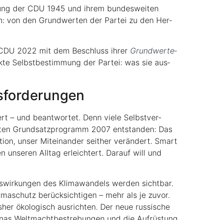
dung der CDU 1945 und ihrem bun­des­wei­ten
n: von den Grund­wer­ten der Par­tei zu den Her­
die CDU 2022 mit dem Beschluss ihrer
Grund­wer­te­
k­te Selbst­be­stim­mung der Par­tei: was sie aus­
usforderungen
iert – und beant­wor­tet. Denn vie­le Selbst­ver­
z­ten Grund­satz­pro­gramm 2007 ent­stan­den: Das
on, unser Mit­ein­an­der seit­her ver­än­dert. Smart
n unse­ren All­tag erleich­tert. Dar­auf will und
wir­kun­gen des Kli­ma­wan­dels wer­den sicht­bar.
ma­schutz berück­sich­ti­gen – mehr als je zuvor.
er öko­lo­gisch aus­rich­ten. Der neue rus­si­sche
i­nas Welt­macht­be­stre­bun­gen und die Auf­rüs­tung