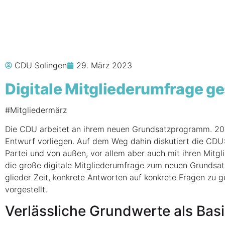
CDU Solingen
29. März 2023
Digi­ta­le Mit­glie­der­um­fra­ge g
#Mit­glie­der­märz
Die CDU arbei­tet an ihrem neu­en Grund­satz­pro­gramm. 202
Ent­wurf vor­lie­gen. Auf dem Weg dahin dis­ku­tiert die CDU:
Par­tei und von außen, vor allem aber auch mit ihren Mit­gl
die gro­ße digi­ta­le Mit­glie­der­um­fra­ge zum neu­en Grun
glie­der Zeit, kon­kre­te Ant­wor­ten auf kon­kre­te Fra­gen zu
vorgestellt.
Ver­läss­li­che Grund­wer­te als Bas