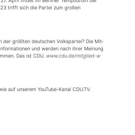
. April fin­det im Ber­li­ner Tem­po­drom der
 trifft sich die Par­tei zum gro­ßen
n der größ­ten deut­schen Volks­par­tei? Die Mit­
le Infor­ma­tio­nen und wer­den nach ihrer Mei­nung
stim­men. Das ist CDU.
www​.cdu​.de/​m​i​t​g​l​i​e​d​-​w​
owie auf unse­rem You­Tube-Kanal CDU​.TV.