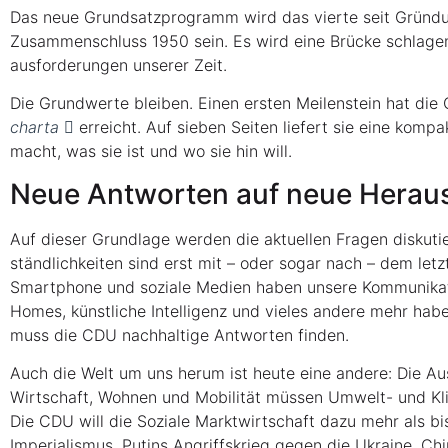
Das neue Grund­satz­pro­gramm wird das vier­te seit Grün­
Zusam­men­schluss 1950 sein. Es wird eine Brü­cke schla­ge
aus­for­de­run­gen unse­rer Zeit.
Die Grund­wer­te blei­ben. Einen ers­ten Mei­len­stein hat 
char­ta
erreicht. Auf sie­ben Sei­ten lie­fert sie eine kom­pa
macht, was sie ist und wo sie hin will.
Neue Ant­wor­ten auf neue Hera
Auf die­ser Grund­la­ge wer­den die aktu­el­len Fra­gen dis­ku­t
ständ­lich­kei­ten sind erst mit – oder sogar nach – dem let
Smart­phone und sozia­le Medi­en haben unse­re Kom­mu­ni­ka­ti­
Homes, künst­li­che Intel­li­genz und vie­les ande­re mehr habe
muss die CDU nach­hal­ti­ge Ant­wor­ten finden.
Auch die Welt um uns her­um ist heu­te eine ande­re: Die Aus­
Wirt­schaft, Woh­nen und Mobi­li­tät müs­sen Umwelt- und Kli­
Die CDU will die Sozia­le Markt­wirt­schaft dazu mehr als bis­h
Impe­ria­lis­mus, Putins Angriffs­krieg gegen die Ukrai­ne, Ch