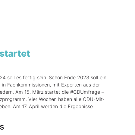
estartet
4 soll es fer­tig sein. Schon Ende 2023 soll ein
 in Fach­kom­mis­sio­nen, mit Exper­ten aus der
ie­dern. Am 15. März star­tet die #CDUm­fra­ge –
d­satz­pro­gramm. Vier Wochen haben alle CDU-Mit­
 geben. Am 17. April wer­den die Ergeb­nis­se
is