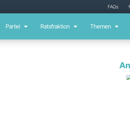
FAQs
Par­tei
Ratsfraktion
The­men
An