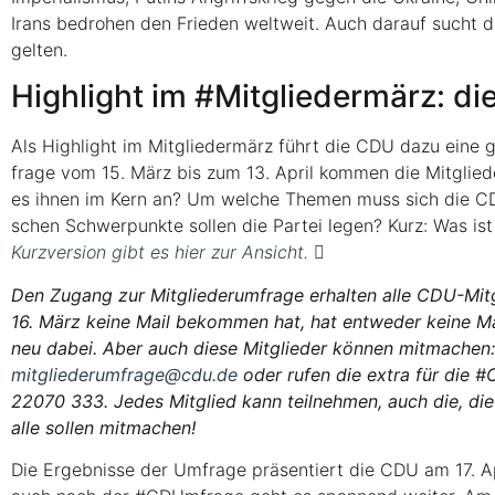
Irans bedro­hen den Frie­den welt­weit. Auch dar­auf sucht 
gelten.
High­light im #Mit­glie­der­märz: 
Als High­light im Mit­glie­der­märz führt die CDU dazu eine g
fra­ge vom 15. März bis zum 13. April kom­men die Mit­glie­
es ihnen im Kern an? Um wel­che The­men muss sich die CDU 
schen Schwer­punk­te sol­len die Par­tei legen? Kurz: Was is
Kurz­ver­si­on gibt es hier zur Ansicht.
Den Zugang zur Mit­glie­der­um­fra­ge erhal­ten alle CDU-Mit
16. März kei­ne Mail bekom­men hat, hat ent­we­der kei­ne Ma
neu dabei. Aber auch die­se Mit­glie­der kön­nen mit­ma­chen:
mitgliederumfrage@cdu.de
oder rufen die extra für die #CD
22070 333. Jedes Mit­glied kann teil­neh­men, auch die, di
alle sol­len mitmachen!
Die Ergeb­nis­se der Umfra­ge prä­sen­tiert die CDU am 17. Ap