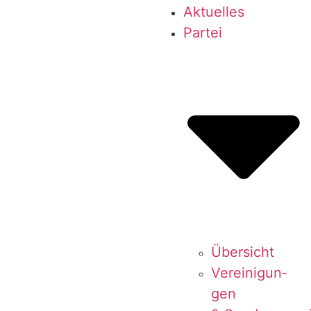
Aktu­el­les
Par­tei
Über­sicht
Ver­ei­ni­gun­
gen