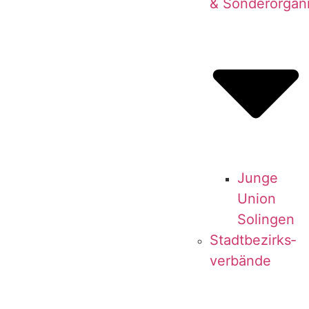
& Sonderorgan
Jun­ge
Uni­on
Solingen
Stadt­be­zirks­
ver­bän­de