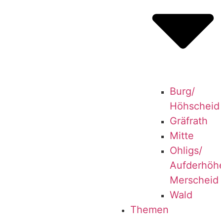
Burg/​
Höhscheid
Grä­f­rath
Mit­te
Ohligs/​
Aufderhöhe
Merscheid
Wald
The­men