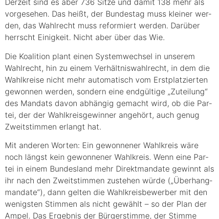
Der­zeit sind es aber 736 Sit­ze und damit 138 mehr als
vor­ge­se­hen. Das heißt, der Bun­des­tag muss klei­ner wer­
den, das Wahl­recht muss refor­miert wer­den. Dar­über
herrscht Einig­keit. Nicht aber über das Wie.
Die Koali­ti­on plant einen Sys­tem­wech­sel in unse­rem
Wahl­recht, hin zu einem Ver­hält­nis­wahl­recht, in dem die
Wahl­krei­se nicht mehr auto­ma­tisch vom Erst­plat­zier­ten
gewon­nen wer­den, son­dern eine end­gül­ti­ge „Zutei­lung“
des Man­dats davon abhän­gig gemacht wird, ob die Par­
tei, der der Wahl­kreis­ge­win­ner ange­hört, auch genug
Zweit­stim­men erlangt hat.
Mit ande­ren Wor­ten: Ein gewon­ne­ner Wahl­kreis wäre
noch längst kein gewon­ne­ner Wahl­kreis. Wenn eine Par­
tei in einem Bun­des­land mehr Direkt­man­da­te gewinnt als
ihr nach den Zweit­stim­men zuste­hen wür­de („Über­hang­
man­da­te“), dann gel­ten die Wahl­kreis­be­wer­ber mit den
wenigs­ten Stim­men als nicht gewählt – so der Plan der
Ampel. Das Ergeb­nis der Bür­ger­stim­me, der Stim­me