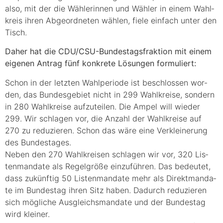
also, mit der die Wäh­le­rin­nen und Wäh­ler in einem Wahl­
kreis ihren Abge­ord­ne­ten wäh­len, fie­le ein­fach unter den
Tisch.
Daher hat die CDU/C­SU-Bun­des­tags­frak­ti­on mit einem
eige­nen Antrag fünf kon­kre­te Lösun­gen formuliert:
Schon in der letz­ten Wahl­pe­ri­ode ist beschlos­sen wor­
den, das Bun­des­ge­biet nicht in 299 Wahl­krei­se, son­dern
in 280 Wahl­krei­se auf­zu­tei­len. Die Ampel will wie­der
299. Wir schla­gen vor, die Anzahl der Wahl­krei­se auf
270 zu redu­zie­ren. Schon das wäre eine Ver­klei­ne­rung
des Bundestages.
Neben den 270 Wahl­krei­sen schla­gen wir vor, 320 Lis­
ten­man­da­te als Regel­grö­ße ein­zu­füh­ren. Das bedeu­tet,
dass zukünf­tig 50 Lis­ten­man­da­te mehr als Direkt­man­da­
te im Bun­des­tag ihren Sitz haben. Dadurch redu­zie­ren
sich mög­li­che Aus­gleichs­man­da­te und der Bun­des­tag
wird kleiner.