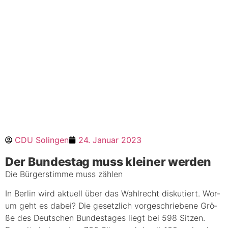
CDU Solingen
24. Januar 2023
Der Bun­des­tag muss klei­ner werden
Die Bür­ger­stim­me muss zählen
In Ber­lin wird aktu­ell über das Wahl­recht dis­ku­tiert. Wor­
um geht es dabei? Die gesetz­lich vor­ge­schrie­be­ne Grö­
ße des Deut­schen Bun­des­ta­ges liegt bei 598 Sit­zen.