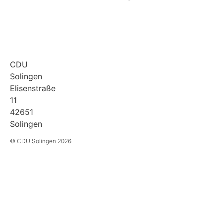
Über uns
Service
Rechtliches
Themen
Kontakt
Impressum
Satzungen
FAQ
Datenschutz
Programme
Cookie-
CDU
Mitglied
Richtlinie
Solingen
werden
Ihre Cookie-
Elisenstraße
Spenden
Einstellungen
11
42651
Solingen
© CDU Solingen 2026