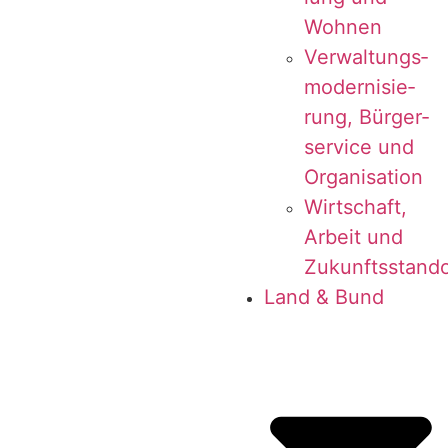
Wohnen
Ver­wal­tungs­
mo­der­ni­sie­
rung, Bür­ger­
ser­vice und
Organisation
Wirt­schaft,
Arbeit und
Zukunftsstando
Land & Bund