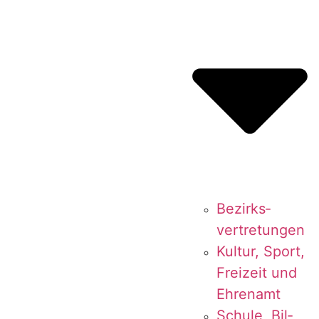
Bezirks­
vertretungen
Kul­tur, Sport,
Frei­zeit und
Ehrenamt
Schu­le, Bil­