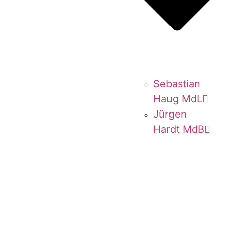
Sebas­ti­an
Haug MdL
Jür­gen
Hardt MdB