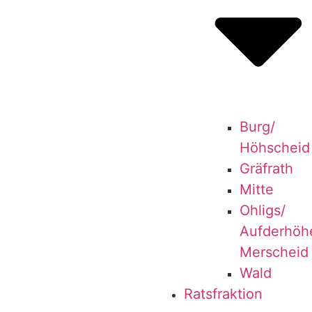
Burg/​
Höhscheid
Grä­f­rath
Mit­te
Ohligs/​
Aufderhöhe
Merscheid
Wald
Ratsfraktion