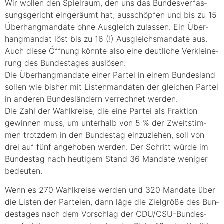
Wir wol­len den Spiel­raum, den uns das Bun­des­ver­fas­
sungs­ge­richt ein­ge­räumt hat, aus­schöp­fen und bis zu 15
Über­hang­man­da­te ohne Aus­gleich zulas­sen. Ein Über­
hang­man­dat löst bis zu 16 (!) Aus­gleichs­man­da­te aus.
Auch die­se Öff­nung könn­te also eine deut­li­che Ver­klei­ne­
rung des Bun­des­ta­ges auslösen.
Die Über­hang­man­da­te einer Par­tei in einem Bun­des­land
sol­len wie bis­her mit Lis­ten­man­da­ten der glei­chen Par­tei
in ande­ren Bun­des­län­dern ver­rech­net werden.
Die Zahl der Wahl­krei­se, die eine Par­tei als Frak­ti­on
gewin­nen muss, um unter­halb von 5 % der Zweit­stim­
men trotz­dem in den Bun­des­tag ein­zu­zie­hen, soll von
drei auf fünf ange­ho­ben wer­den. Der Schritt wür­de im
Bun­des­tag nach heu­ti­gem Stand 36 Man­da­te weni­ger
bedeuten.
Wenn es 270 Wahl­krei­se wer­den und 320 Man­da­te über
die Lis­ten der Par­tei­en, dann läge die Ziel­grö­ße des Bun­
des­ta­ges nach dem Vor­schlag der CDU/C­SU-Bun­des­