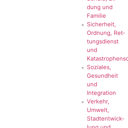
dung und
Familie
Sicher­heit,
Ord­nung, Ret­
tungs­dienst
und
Katastrophens
Sozia­les,
Gesund­heit
und
Integration
Ver­kehr,
Umwelt,
Stadt­ent­wick­
lung und