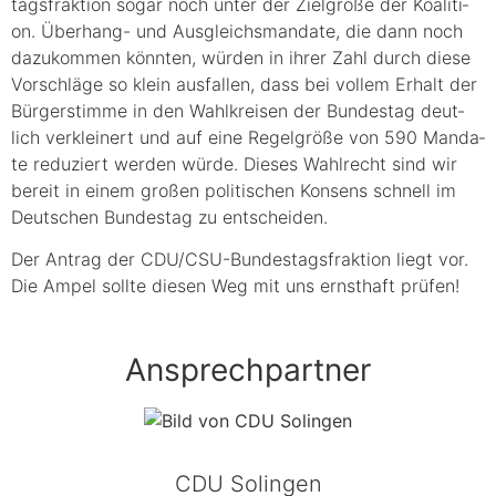
tags­frak­ti­on sogar noch unter der Ziel­grö­ße der Koali­ti­
on. Über­hang- und Aus­gleichs­man­da­te, die dann noch
dazu­kom­men könn­ten, wür­den in ihrer Zahl durch die­se
Vor­schlä­ge so klein aus­fal­len, dass bei vol­lem Erhalt der
Bür­ger­stim­me in den Wahl­krei­sen der Bun­des­tag deut­
lich ver­klei­nert und auf eine Regel­grö­ße von 590 Man­da­
te redu­ziert wer­den wür­de. Die­ses Wahl­recht sind wir
bereit in einem gro­ßen poli­ti­schen Kon­sens schnell im
Deut­schen Bun­des­tag zu entscheiden.
Der Antrag der CDU/C­SU-Bun­des­tags­frak­ti­on liegt vor.
Die Ampel soll­te die­sen Weg mit uns ernst­haft prüfen!
Ansprechpartner
CDU Solingen