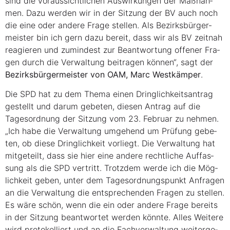
sind die vor­aus­sicht­li­chen Aus­wir­kun­gen der Maß­nah­
men. Dazu wer­den wir in der Sit­zung der BV auch noch
die eine oder ande­re Fra­ge stel­len. Als Bezirks­bür­ger­
meis­ter bin ich gern dazu bereit, dass wir als BV zeit­nah
reagie­ren und zumin­dest zur Beant­wor­tung offe­ner Fra­
gen durch die Ver­wal­tung bei­tra­gen kön­nen“, sagt der
Bezirks­bür­ger­meis­ter von OAM, Marc West­käm­per
.
Die SPD hat zu dem The­ma einen Dring­lich­keits­an­trag
gestellt und dar­um gebe­ten, die­sen Antrag auf die
Tages­ord­nung der Sit­zung vom 23. Febru­ar zu neh­men.
„Ich habe die Ver­wal­tung umge­hend um Prü­fung gebe­
ten, ob die­se Dring­lich­keit vor­liegt. Die Ver­wal­tung hat
mit­ge­teilt, dass sie hier eine ande­re recht­li­che Auf­fas­
sung als die SPD ver­tritt. Trotz­dem wer­de ich die Mög­
lich­keit geben, unter dem Tages­ord­nungs­punkt Anfra­gen
an die Ver­wal­tung die ent­spre­chen­den Fra­gen zu stel­len.
Es wäre schön, wenn die ein oder ande­re Fra­ge bereits
in der Sit­zung beant­wor­tet wer­den könn­te. Alles Wei­te­re
wird pro­to­kol­liert und an die Fach­ver­wal­tung wei­ter­ge­