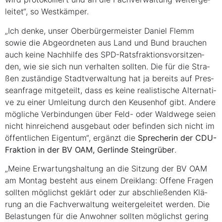
lei­tet“, so Westkämper.
„Ich den­ke, unser Ober­bür­ger­meis­ter Dani­el Flemm
sowie die Abge­ord­ne­ten aus Land und Bund brau­chen
auch kei­ne Nach­hil­fe des SPD-Rats­frak­ti­ons­vor­sit­zen­
den, wie sie sich nun ver­hal­ten soll­ten. Die für die Stra­
ßen zustän­di­ge Stadt­ver­wal­tung hat ja bereits auf Pres­
se­an­fra­ge mit­ge­teilt, dass es kei­ne rea­lis­ti­sche Alter­na­ti­
ve zu einer Umlei­tung durch den Keu­sen­hof gibt. Ande­re
mög­li­che Ver­bin­dun­gen über Feld- oder Wald­we­ge sei­en
nicht hin­rei­chend aus­ge­baut oder befin­den sich nicht im
öffent­li­chen Eigen­tum“, ergänzt die
Spre­che­rin der CDU-
Frak­ti­on in der BV OAM, Ger­lin­de Stein­grü­ber
.
„Mei­ne Erwar­tungs­hal­tung an die Sit­zung der BV OAM
am Mon­tag besteht aus einem Drei­klang: Offe­ne Fra­gen
soll­ten mög­lichst geklärt oder zur abschlie­ßen­den Klä­
rung an die Fach­ver­wal­tung wei­ter­ge­lei­tet wer­den. Die
Belas­tun­gen für die Anwoh­ner soll­ten mög­lichst gering