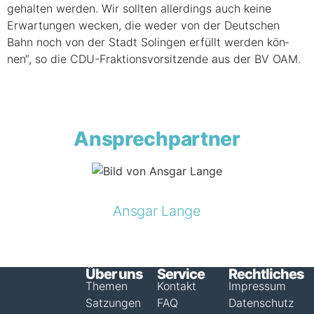
gehal­ten wer­den. Wir soll­ten aller­dings auch kei­ne
Erwar­tun­gen wecken, die weder von der Deut­schen
Bahn noch von der Stadt Solin­gen erfüllt wer­den kön­
nen“, so die CDU-Frak­ti­ons­vor­sit­zen­de aus der BV OAM.
Ansprechpartner
Ansgar Lange
Über uns
Service
Rechtliches
Themen
Kontakt
Impressum
Satzungen
FAQ
Datenschutz