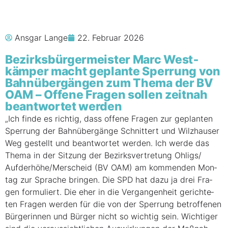
Ansgar Lange
22. Februar 2026
Bezirks­bür­ger­meis­ter Marc West­
käm­per macht geplan­te Sper­rung von
Bahn­über­gän­gen zum The­ma der BV
OAM – Offe­ne Fra­gen sol­len zeit­nah
beant­wor­tet werden
„Ich fin­de es rich­tig, dass offe­ne Fra­gen zur geplan­ten
Sper­rung der Bahn­über­gän­ge Schnit­tert und Wilz­hau­ser
Weg gestellt und beant­wor­tet wer­den. Ich wer­de das
The­ma in der Sit­zung der Bezirks­vertretung Ohligs/​
Aufderhöhe/​Merscheid (BV OAM) am kom­men­den Mon­
tag zur Spra­che brin­gen. Die SPD hat dazu ja drei Fra­
gen for­mu­liert. Die eher in die Ver­gan­gen­heit gerich­te­
ten Fra­gen wer­den für die von der Sper­rung betrof­fe­nen
Bür­ge­rin­nen und Bür­ger nicht so wich­tig sein. Wich­ti­ger