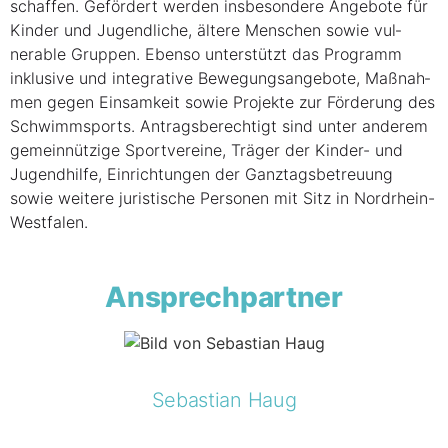
schaf­fen. Geför­dert wer­den ins­be­son­de­re Ange­bo­te für
Kin­der und Jugend­li­che, älte­re Men­schen sowie vul­
nerable Grup­pen. Eben­so unterstützt das Pro­gramm
inklu­si­ve und inte­gra­ti­ve Bewe­gungs­an­ge­bo­te, Maß­nah­
men gegen Ein­sam­keit sowie Pro­jek­te zur För­de­rung des
Schwimm­sports. Antrags­be­rech­tigt sind unter ande­rem
gemeinnützige Sport­ver­ei­ne, Trä­ger der Kin­der- und
Jugend­hil­fe, Ein­rich­tun­gen der Ganz­tags­be­treu­ung
sowie wei­te­re juris­ti­sche Per­so­nen mit Sitz in Nordrhein-
Westfalen.
Ansprechpartner
Sebastian Haug