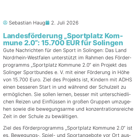
Sebastian Haug
2. Juli 2026
Lan­des­för­de­rung „Sport­platz Kom­
mu­ne 2.0“: 15.700 EUR für Solingen
Gute Nach­rich­ten für den Sport in Solin­gen: Das Land
Nord­rhein-West­fa­len unterstützt im Rah­men des För­der­
pro­gramms „Sport­platz Kom­mu­ne 2.0“ ein Pro­jekt des
Solin­ger Sport­bun­des e. V. mit einer För­de­rung in Höhe
von 15.700 Euro. Ziel des Pro­jekts ist, Kin­dern mit ADHS
einen bes­se­ren Start in und wäh­rend der Schul­zeit zu
ermög­li­chen. Sie sol­len ler­nen, bes­ser mit unter­schied­li­
chen Rei­zen und Einflüssen in gro­ßen Grup­pen umzu­ge­
hen sowie die bewe­gungs­ar­me und kon­zen­tra­ti­ons­rei­che
Zeit in der Schu­le zu bewältigen.
Ziel des För­der­pro­gramms „Sport­platz Kom­mu­ne 2.0“ ist
es, Bewegungs‑, Spiel- und Sport­an­ge­bo­te vor Ort aus­