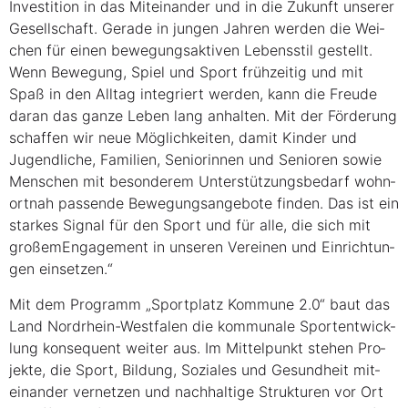
Inves­ti­ti­on in das Mit­ein­an­der und in die Zukunft unse­rer
Gesell­schaft. Gera­de in jun­gen Jah­ren wer­den die Wei­
chen für einen bewe­gungs­ak­ti­ven Lebens­stil gestellt.
Wenn Bewe­gung, Spiel und Sport frühzeitig und mit
Spaß in den All­tag inte­griert wer­den, kann die Freu­de
dar­an das gan­ze Leben lang anhal­ten. Mit der För­de­rung
schaf­fen wir neue Mög­lich­kei­ten, damit Kin­der und
Jugend­li­che, Fami­li­en, Senio­rin­nen und Senio­ren sowie
Men­schen mit beson­de­rem Unterstützungsbedarf wohn­
ort­nah pas­sen­de Bewe­gungs­an­ge­bo­te fin­den. Das ist ein
star­kes Signal für den Sport und für alle, die sich mit
gro­ßem­Enga­ge­ment in unse­ren Ver­ei­nen und Ein­rich­tun­
gen einsetzen.“
Mit dem Pro­gramm „Sport­platz Kom­mu­ne 2.0“ baut das
Land Nord­rhein-West­fa­len die kom­mu­na­le Sport­ent­wick­
lung kon­se­quent wei­ter aus. Im Mit­tel­punkt ste­hen Pro­
jek­te, die Sport, Bil­dung, Sozia­les und Gesund­heit mit­
ein­an­der ver­net­zen und nach­hal­ti­ge Struk­tu­ren vor Ort