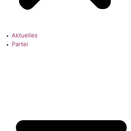
Aktu­el­les
Par­tei