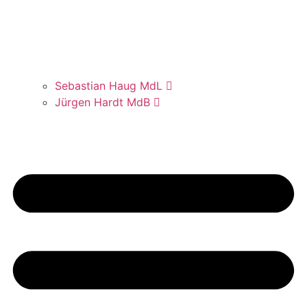
Sebas­ti­an Haug MdL
Jür­gen Hardt MdB