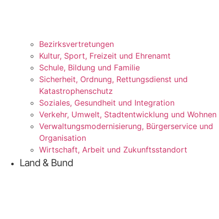
Bezirks­vertretungen
Kul­tur, Sport, Frei­zeit und Ehrenamt
Schu­le, Bil­dung und Familie
Sicher­heit, Ord­nung, Ret­tungs­dienst und
Katastrophenschutz
Sozia­les, Gesund­heit und Integration
Ver­kehr, Umwelt, Stadt­ent­wick­lung und Wohnen
Ver­wal­tungs­mo­der­ni­sie­rung, Bür­ger­ser­vice und
Organisation
Wirt­schaft, Arbeit und Zukunftsstandort
Land & Bund