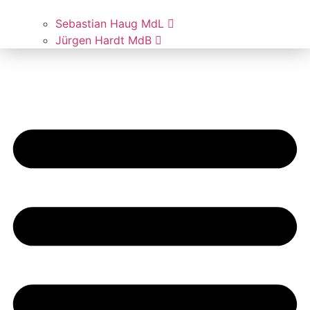
Sebas­ti­an Haug MdL
Jür­gen Hardt MdB