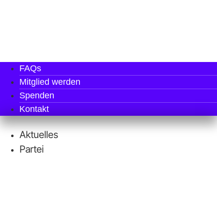
FAQs
Mit­glied werden
Spen­den
Kon­takt
Aktu­el­les
Par­tei