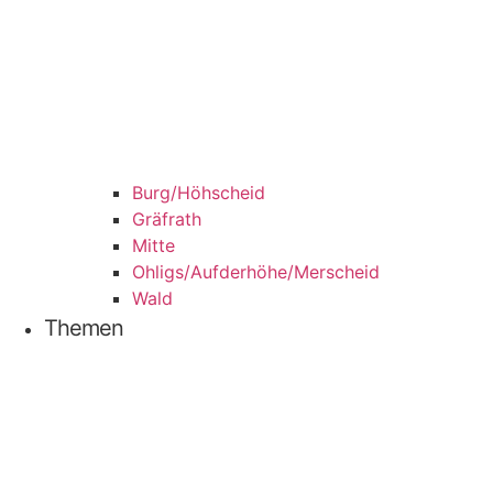
Burg/​Höhscheid
Grä­f­rath
Mit­te
Ohligs/​Aufderhöhe/​Merscheid
Wald
The­men