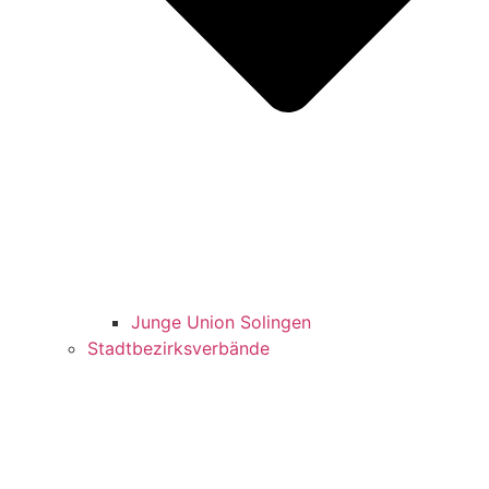
Jun­ge Uni­on Solingen
Stadt­be­zirks­ver­bän­de