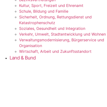
Kul­tur, Sport, Frei­zeit und Ehrenamt
Schu­le, Bil­dung und Familie
Sicher­heit, Ord­nung, Ret­tungs­dienst und
Katastrophenschutz
Sozia­les, Gesund­heit und Integration
Ver­kehr, Umwelt, Stadt­ent­wick­lung und Wohnen
Ver­wal­tungs­mo­der­ni­sie­rung, Bür­ger­ser­vice und
Organisation
Wirt­schaft, Arbeit und Zukunftsstandort
Land & Bund