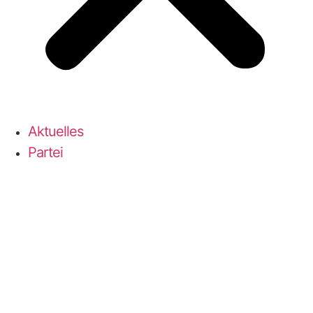
Aktu­el­les
Par­tei