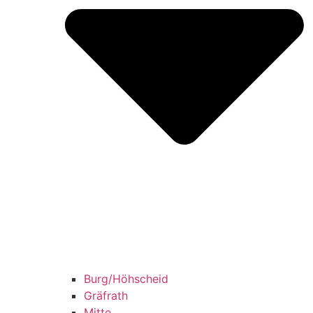
Burg/​Höhscheid
Grä­f­rath
Mit­te