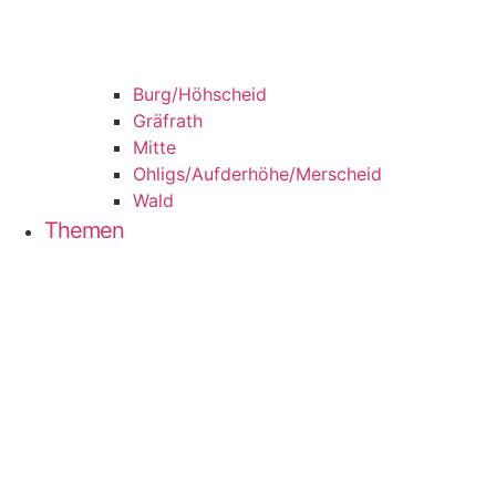
Burg/​Höhscheid
Grä­f­rath
Mit­te
Ohligs/​Aufderhöhe/​Merscheid
Wald
The­men