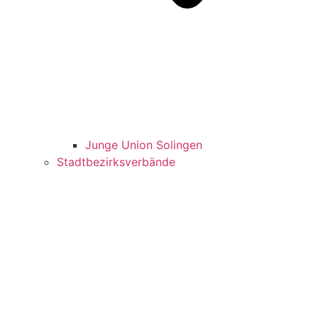
Jun­ge Uni­on Solingen
Stadt­be­zirks­ver­bän­de