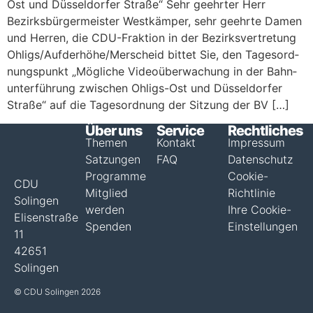
Ost und Düs­sel­dor­fer Stra­ße“ Sehr geehr­ter Herr
Bezirks­bür­ger­meis­ter West­käm­per, sehr geehr­te Damen
und Her­ren, die CDU-Frak­­ti­on in der Bezirks­vertretung
Ohligs/​​Aufderhöhe/​​Merscheid bit­tet Sie, den Tages­ord­
nungs­punkt „Mög­li­che Video­über­wa­chung in der Bahn­
un­ter­füh­rung zwi­schen Ohligs-Ost und Düs­sel­dor­fer
Stra­ße“ auf die Tages­ord­nung der Sit­zung der BV […]
Über uns
Service
Rechtliches
Themen
Kontakt
Impressum
Satzungen
FAQ
Datenschutz
Programme
Cookie-
CDU
Mitglied
Richtlinie
Solingen
werden
Ihre Cookie-
Elisenstraße
Spenden
Einstellungen
11
42651
Solingen
© CDU Solingen 2026