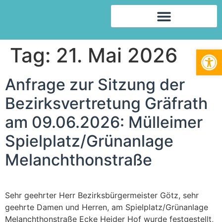
Tag:
21. Mai 2026
We
Anfra­ge zur Sit­zung der
Bezirks­vertretung Grä­f­rath
am 09.06.2026: Müll­ei­mer
Spielplatz/​Grünanlage
Melanchthonstraße
Sehr geehr­ter Herr Bezirks­bür­ger­meis­ter Götz, sehr
geehr­te Damen und Her­ren, am Spielplatz/​​Grünanlage
Melan­chthon­stra­ße Ecke Hei­der Hof wur­de fest­ge­stellt,