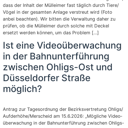
dass der Inhalt der Müll­ei­mer fast täg­lich durch Tiere/​​
Vögel in der gesam­ten Anla­ge ver­streut wird (Foto
anbei beach­ten). Wir bit­ten die Ver­wal­tung daher zu
prü­fen, ob die Müll­ei­mer durch sol­che mit Deckel
ersetzt wer­den kön­nen, um das Problem […]
Ist eine Video­über­wa­chung
in der Bahn­un­ter­füh­rung
zwi­schen Ohligs-Ost und
Düs­sel­dor­fer Stra­ße
möglich?
Antrag zur Tages­ord­nung der Bezirks­vertretung Ohligs/​​
Aufderhöhe/​​Merscheid am 15.6.2026: „Mög­li­che Video­
über­wa­chung in der Bahn­un­ter­füh­rung zwi­schen Ohligs-